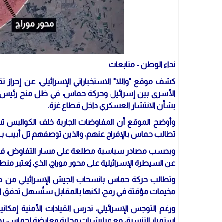
نداء الوطن - متابعات
الأسرى بين إسرائيل وحركة حماس، في ظل منح رئيس الوزر
بشأن الانتشار العسكري داخل قطاع غزة.
وأوضح الموقع أن المفاوضات الجارية خلف الكواليس ت
تطالب حماس بالإفراج عنهم، والذين توصفهم تل أبيب بـ"ا
وبحسب مصادر سياسية مطلعة على مسار التفاوض، فإن أحد 
عن السيطرة الإسرائيلية على محور موراج، الذي يُعتبر م
وتطالب حركة حماس بانسحاب الجيش الإسرائيلي من ه
مخيمات مؤقتة في رفح، لكنها بالمقابل ستُسهل تدفق ال
ورغم التوجس الإسرائيلي، تدرس القيادات الأمنية إمكان
استمرار التنسيق مع ميليشيات محلية معارضة لحماس، به