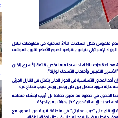
و
كشف موقع "واللا" الاستخباراتي الإسرائيلي، عن إحراز تقدم ملموس خلال الساعات الـ24 الماضية في مفاوضات تبادل
اء الإسرائيلي بنيامين نتنياهو الضوء الأخضر لتليين المواقف
شهد تعقيدات بالغة، لا سيما فيما يخص قائمة الأسرى الذين
لأسرى الثقيلين وأصحاب الأسماء الوازنة".
( B ) بتسهيلات من جيش الاح
المحاور الأساسية في الحوار الحالي يتمثل في التنازل الجزئي
نطقة عازلة حيوية تفصل بين خان يونس ورفح جنوب قطاع غزة.
ذا المحور، في خطوة قد تعيق خطط تل أبيب لإنشاء منطقة
مساعدات الإنسانية دون تدخل مباشر من الحركة.
ية الإبقاء على "جيب عملياتي" في منطقة قريبة من المحور، مع
دف حفظ بعض النفوذ الميداني في حال إخفاق الاتفاق.