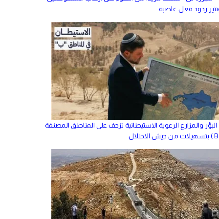
تثير ردود فعل غاضبة
البؤر والمزارع الرعوية الاستيطانية تزحف على المناطق المصنفة
تلال