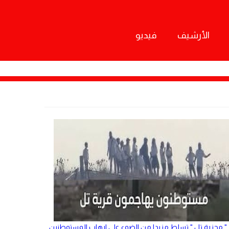
الأرشيف
فيديو
" مجزرة تل " تسلط مزيدا من الضوء على ارهاب المستوطنين