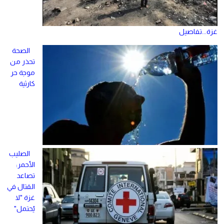
غزة...تفاصيل
الصحة
تحذر من
موجة حر
كارثية
الصليب
الأحمر:
تصاعد
القتال في
غزة "لا
يُحتمل"