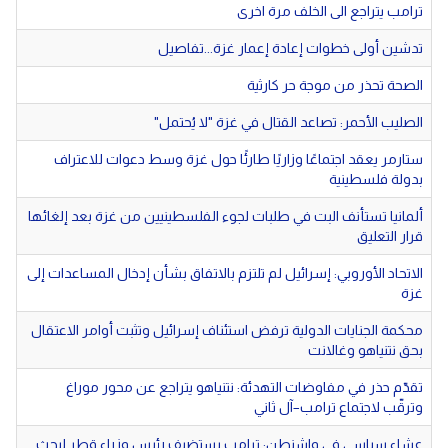
دولي
مصر
ترامب يتراجع الى الخلف مرة اخرى
صحة
لبنان
تدشين أولى خطوات إعادة إعمار غزة...تفاصيل
الصحة تحذر من موجة حر كارثية
الاردن
منوعات
الصليب الأحمر: تصاعد القتال في غزة "لا يُحتمل"
مقالات
ستارمر يعقد اجتماعًا وزاريًا طارئًا حول غزة وسط دعوات للاعتراف
رياضة
بدولة فلسطينية
الأرشيف
ألمانيا تستأنف البت في طلبات لجوء الفلسطينيين من غزة بعد إلغائها
قرار التعليق
فيديو
الاتحاد الأوروبي: إسرائيل لم تلتزم بالاتفاق بشأن إدخال المساعدات إلى
غزة
محكمة الجنايات الدولية ترفض استئناف إسرائيل وتثبت أوامر الاعتقال
بحق نتنياهو وغالانت
تقدّم حذر في مفاوضات التهدئة: نتنياهو يتراجع عن محور موراغ
وترقّب لاجتماع ترامب–آل ثاني
عشاء سياسي في واشنطن: ترامب يستضيف رئيس وزراء قطر لبحث