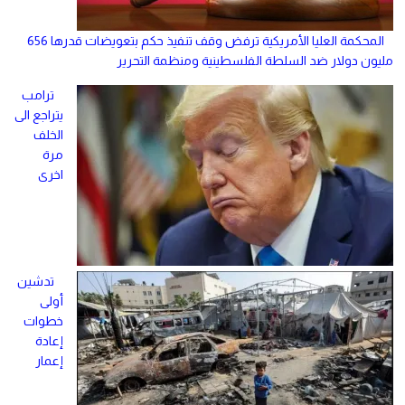
المحكمة العليا الأمريكية ترفض وقف تنفيذ حكم بتعويضات قدرها 656
مليون دولار ضد السلطة الفلسطينية ومنظمة التحرير
ترامب
يتراجع الى
الخلف
مرة
اخرى
تدشين
أولى
خطوات
إعادة
إعمار