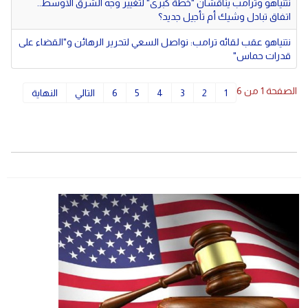
نتنياهو وترامب يناقشان "خطة كبرى" لتغيير وجه الشرق الأوسط..
اتفاق تبادل وشيك أم تأجيل جديد؟
نتنياهو عقب لقائه ترامب: نواصل السعي لتحرير الرهائن و"القضاء على
قدرات حماس"
الصفحة 1 من 6
1
2
3
4
5
6
التالي
النهاية