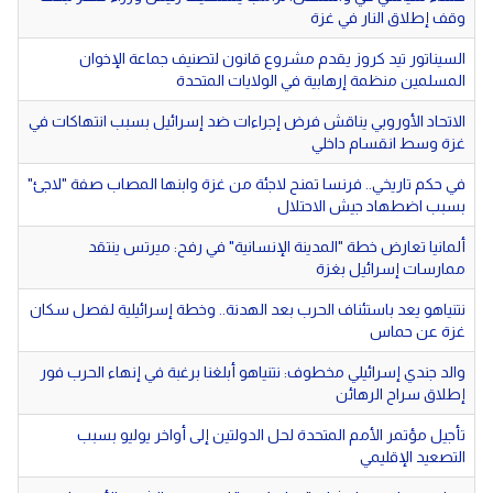
وقف إطلاق النار في غزة
السيناتور تيد كروز يقدم مشروع قانون لتصنيف جماعة الإخوان
المسلمين منظمة إرهابية في الولايات المتحدة
الاتحاد الأوروبي يناقش فرض إجراءات ضد إسرائيل بسبب انتهاكات في
غزة وسط انقسام داخلي
في حكم تاريخي.. فرنسا تمنح لاجئة من غزة وابنها المصاب صفة "لاجئ"
بسبب اضطهاد جيش الاحتلال
ألمانيا تعارض خطة "المدينة الإنسانية" في رفح: ميرتس ينتقد
ممارسات إسرائيل بغزة
نتنياهو يعد باستئناف الحرب بعد الهدنة.. وخطة إسرائيلية لفصل سكان
غزة عن حماس
والد جندي إسرائيلي مخطوف: نتنياهو أبلغنا برغبة في إنهاء الحرب فور
إطلاق سراح الرهائن
تأجيل مؤتمر الأمم المتحدة لحل الدولتين إلى أواخر يوليو بسبب
التصعيد الإقليمي