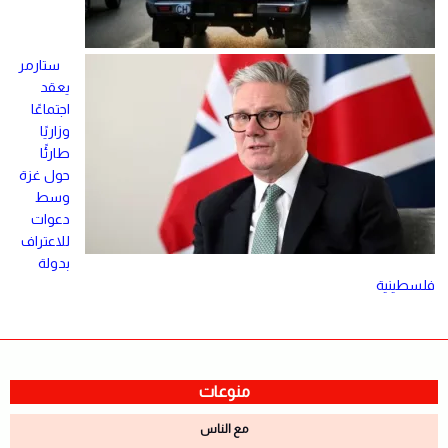
ستارمر
يعقد
اجتماعًا
وزاريًا
طارئًا
حول غزة
وسط
دعوات
للاعتراف
بدولة
فلسطينية
منوعات
مع الناس