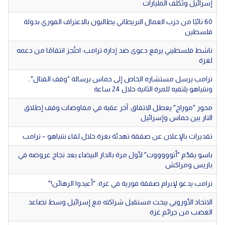
إسرائيل وتُكلّف المليارات
60 نائبًا من حزب العمال البريطاني يطالبون بالاعتراف الفوري بدولة
فلسطين
ناشط فلسطيني يرفع دعوى ضد إدارة ترامب: احتُجز انتقامًا من دعمه
لغزة
ترامب يرسل مستشاره الخاص إلى حماس برسالة "وقف القتال"..
ونتنياهو يلتقيه للمرة الثانية خلال 24 ساعة
محور "موراج" يعطل الاتفاق: آخر عقبة في مفاوضات وقف إطلاق
النار بين حماس وإسرائيل
تقديرات بالإعلان عن صفقة تهدئة بغزة خلال لقاء نتنياهو – ترامب
باسو يقدّم "أتوووووت" لأول مرة بالدار البيضاء بعد نجاح عروضه في
باريس ومراكش‎‏
ترامب يدعو لإبرام صفقة فورية في غزة: "أعيدوا الرهائن!"
الاتحاد الأوروبي يبحث مستقبل شراكته مع إسرائيل وسط تصاعد
الغضب من جرائم غزة