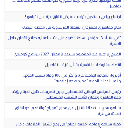
اللجنة الوطنية لادارة غزة ترفع جهوزية طواقمها لتسلم مهامها ....
تفاصيل
اجتماع رباعي يستعين بترامب لفرض اتفاق غزة على نتنياهو !
نجاح جماهيري لمهرجان العيطة المرساوية في محطة البيضاء
"في بيتنا أب".. مؤتمر يسلط الضوء على الأب باعتباره صانع الأمان داخل
الأسرة
المنتج إبراهيم عبد المقصود يستعد لرمضان 2027 ببرنامج كوميدي
انتهاء مفاوضات القاهرة بشأن غزة ... تفاصيل
أونروا: المجاعة اجتاحت غزة وأكثر من 100 وفاة بسبب الجوع…
والمساعدات الجوية "مجرد ضجة إعلامية"
رئيس المجلس الوطني الفلسطيني يدين تصريحات خليل الحية ويؤكد
دعم القاهرة وعمان الثابت للشعب الفلسطيني
نتنياهو يبدي استعدادًا للتنازل عن محور "موراج" والتقدم نحو اتفاق
تهدئة في غزة
خطة نتنياهو لإقامة "مدينة الخيام" في رفح تُشعل الخلافات داخل