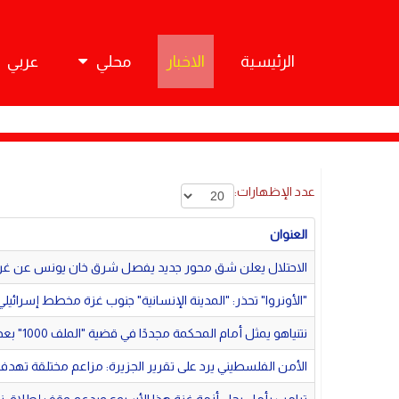
الرئيسية
الاخبار
محلي
عربي
عدد الإظهارات:
العنوان
الاحتلال يعلن شق محور جديد يفصل شرق خان يونس عن غر
"الأونروا" تحذر: "المدينة الإنسانية" جنوب غزة مخطط إسرائيل
نتنياهو يمثل أمام المحكمة مجددًا في قضية "الملف 1000" بعد توقف أكثر من شهر
الأمن الفلسطيني يرد على تقرير الجزيرة: مزاعم مختلقة تهدف