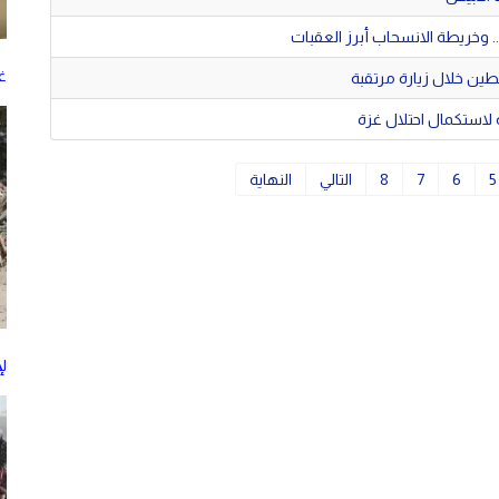
 وخريطة الانسحاب أبرز العقبات
غز
ين خلال زيارة مرتقبة
5
6
7
8
التالي
النهاية
ل