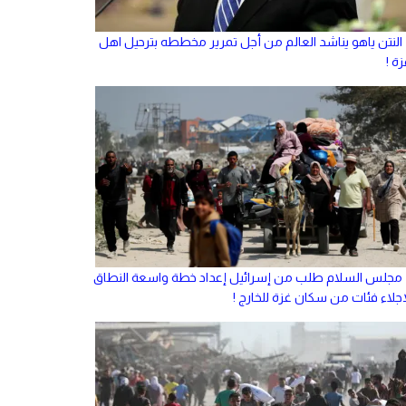
النتن ياهو يناشد العالم من أجل تمرير مخططه بترحيل اهل
ة !
مجلس السلام طلب من إسرائيل إعداد خطة واسعة النطاق
إجلاء فئات من سكان غزة للخارج !