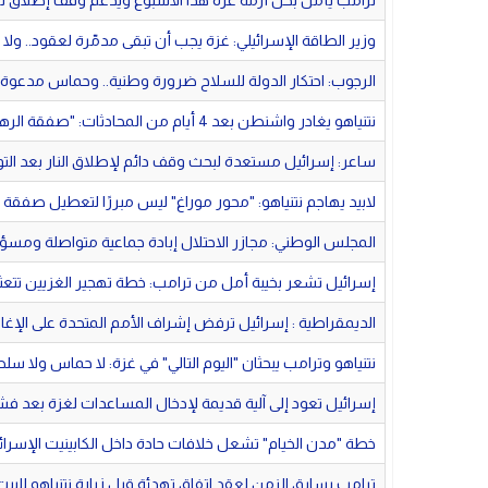
ترامب يأمل بحل أزمة غزة هذا الأسبوع ويدعم وقف إطلاق نار لمدة 0
وزير الطاقة الإسرائيلي: غزة يجب أن تبقى مدمّرة لعقود.. ولا ن
الرجوب: احتكار الدولة للسلاح ضرورة وطنية.. وحماس مدعوة 
نتنياهو يغادر واشنطن بعد 4 أيام من المحادثات: "صفقة الرهائن خلال أيام"
ساعر: إسرائيل مستعدة لبحث وقف دائم لإطلاق النار بعد ال
لابيد يهاجم نتنياهو: "محور موراغ" ليس مبررًا لتعطيل صفقة
المجلس الوطني: مجازر الاحتلال إبادة جماعية متواصلة ومسؤ
إسرائيل تشعر بخيبة أمل من ترامب: خطة تهجير الغزيين تتعثر
الديمقراطية : إسرائيل ترفض إشراف الأمم المتحدة على الإغاث
نتنياهو وترامب يبحثان "اليوم التالي" في غزة: لا حماس ولا س
إسرائيل تعود إلى آلية قديمة لإدخال المساعدات لغزة بعد ف
خطة "مدن الخيام" تشعل خلافات حادة داخل الكابينيت الإ
ترامب يسابق الزمن لعقد اتفاق تهدئة قبل زيارة نتنياهو للبيت