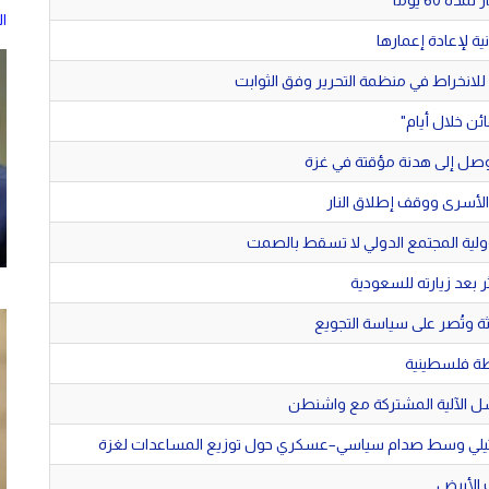
6 يوماً
ا
ية لإعادة إعمارها
للانخراط في منظمة التحرير وفق الثوابت
توصل إلى هدنة مؤقتة في غزة
 الأسرى ووقف إطلاق النار
ولية المجتمع الدولي لا تسقط بالصمت
 بعد زيارته للسعودية
ة وتُصر على سياسة التجويع
لطة فلسطينية
شل الآلية المشتركة مع واشنطن
سرائيلي وسط صدام سياسي–عسكري حول توزيع المساعدات لغزة
 الأبيض