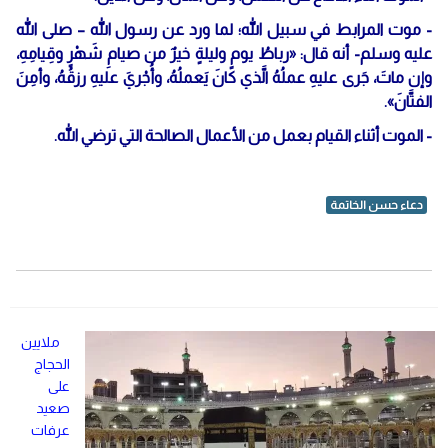
- موت المرابط في سبيل الله؛ لما ورد عن رسول الله – صلى الله
عليه وسلم- أنه قال: «رباطُ يومٍ وليلةٍ خيرٌ من صيامِ شَهْرٍ وقِيامِهِ،
وإن ماتَ، جَرى عليهِ عملُهُ الَّذي كانَ يَعملُهُ، وأُجْريَ عليهِ رزقُهُ، وأمِنَ
الفتَّانَ».
- الموت أثناء القيام بعمل من الأعمال الصالحة التي ترضي الله.
دعاء حسن الخاتمة
ملايين
الحجاج
على
صعيد
عرفات