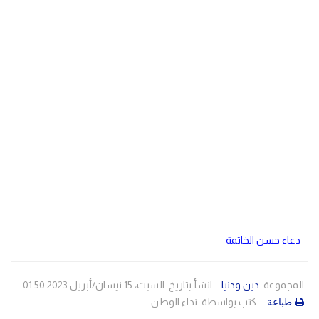
دولي
مصر
صحة
لبنان
الاردن
منوعات
مقالات
رياضة
الأرشيف
فيديو
دعاء حسن الخاتمة
المجموعة:
دين ودنيا
انشأ بتاريخ: السبت، 15 نيسان/أبريل 2023 01:50
كتب بواسطة:
نداء الوطن
طباعة