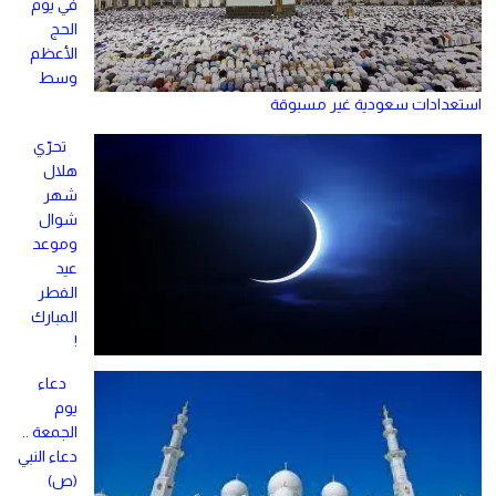
في يوم
الحج
الأعظم
وسط
استعدادات سعودية غير مسبوقة
تحرّي
هلال
شهر
شوال
وموعد
عيد
الفطر
المبارك
!
دعاء
يوم
الجمعة ..
دعاء النبي
(ص)