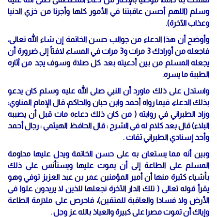
وسلم (اللهم أحسن عاقبتنا في الأمور كلها وأجرنا من خزي الدنيا
وعذاب الآخرة).
وأوضح أن هذا الدعاء من جوالب حسن الخاتمة إن شاء الله تعالى،
فاجعله من أورادك 3 مرات و3 مرات في المساء، لافتاً إلى ضرورة أن
يجعله المسلم من بين أدعيته بعد كل صلاة وسوف يجد من آثاره
الطببة ما يسره.
واستدل على ذلك ماورد أن النبي صلى الله عليه وسلم كان يدعو
بذلك الدعاء، فيما رواه أحمد وابن حبان والحاكم، قال الإمام المناوي:
وزاد الطبراني في روايته ( من كان ذلك دعاءه مات قبل أن يصببه
البلاء) قال بعد كلام له في الشرح : قال الحافظ الهيثمي : رجال أحمد
وأحد إسنادي الطبراني ثقات .
وبين أنه مما يستعان به على حسن الخاتمة ويدل عليها مداومة
المسلم على الطاعة إلى أن يموت عليها ويستأنس على ذلك
بأشياء كثيرة منها أن أمير المؤمنين عمر بن عبد العزيز توفي وهو
يقرأ قوله تعالى ( تلك الدار الآخرة نجعلها للذين لا يريدون علوا في
الأرض ولا فسادا والعاقبة للمتقين)، فاحرص على ملازمة الطاعة
وإياك أن تموت مصرا على كبيرة والعياذ بالله عز وجل .