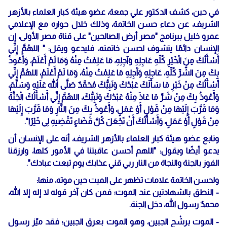
في حين، كشف الدكتور علي جمعة، عضو هيئة كبار العلماء بالأزهر
الشريف، عن دعاء حسن الخاتمة، وذلك خلال حواره مع الإعلامي
عمرو خليل ببرنامج "مصر أرض الصالحين" على قناة مصر الأولى، إن
الإنسان دائمًا يتشوف لحسن خاتمته، فليدعو ويقل: " اللهُمَّ إِنِّي
أَسْأَلُكَ مِنَ الْخَيْرِ كُلِّهِ عَاجِلِهِ وَآجِلِهِ، مَا عَلِمْتُ مِنْهُ وَمَا لَمْ أَعْلَمْ، وَأَعُوذُ
بِكَ مِنَ الشَّرِّ كُلِّهِ، عَاجِلِهِ وَآَجِلِهِ مَا عَلِمْتُ مِنْهُ، وَمَا لَمْ أَعْلَمْ، اللهُمَّ إِنِّي
أَسْأَلُكَ مِنْ خَيْرِ مَا سَأَلَكَ عَبْدُكَ وَنَبِيُّكَ مُحَمَّدٌ صَلَّى اللهُ عَلَيْهِ وَسَلَّمَ،
وَأَعُوذُ بِكَ مِنْ شَرِّ مَا عَاذَ مِنْهُ عَبْدُكَ وَنَبِيُّكَ، اللهُمَّ إِنِّي أَسْأَلُكَ الْجَنَّةَ
وَمَا قَرَّبَ إِلَيْهَا مِنْ قَوْلٍ أَوْ عَمَلٍ، وَأَعُوذُ بِكَ مِنَ النَّارِ وَمَا قَرَّبَ إِلَيْهَا
مِنْ قَوْلٍ أَوْ عَمَلٍ، وَأَسْأَلُكَ أَنْ تَجْعَلَ كُلَّ قَضَاءٍ تَقْضِيهِ لِي خَيْرًا".
وتابع عضو هيئة كبار العلماء بالأزهر الشريف، أنه على الإنسان أن
يدعو أيضًا ويقول: "اللهم أحسن عاقبتنا في الأمور كلها، وارزقنا
الفوز بالجنة والنجاة من النار ربي قني عذابك يوم تبعث عبادك".
ولحسن الخاتمة علامات تظهر على الميت حين موته، منها:
- النطق بالشهادتين عند الموت؛ فمن كان آخر قوله لا إله إلا الله،
محمدٌ رسول الله، دخل الجنة.
- الموت برشْح الجبين، وهو الموت بعرق الجبين؛ فقد ميّز رسول