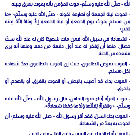
الله - صلّى الله عليه وسلّم- موت المؤمن بأنه يموت بعرق جبينه.
- الموت ليلة الجمعة أو نهارها؛ لقوله - صلّى الله عليه وسلّم:- «ما
مِن مسلمٍ يموتُ يومَ الجمعةِ أو ليلةَ الجمعةِ إلَّا وقاهُ اللَّهُ فِتنةَ
القبرِ».
- الشهادة في سبيل الله؛ فمن مات شهيدًا كان له عند الله ستّ
خصال، منها أن يُغفر له عند أول دفعة من دمه، ومنها أنه يرى
مقعده من الجنة.
- الموت بمرض الطاعون، حيث إن الموت بالطاعون يعدّ شهادة
لكل مسلم.
- الموت بداء قد أصيب بالبطن، أو الموت بالغرق، أو بالهدم، أو
بالحرق.
- موت المرأة أثناء فترة النفاس، قال رسول الله - صلّى الله عليه
وسلّم-: « والمَرأةُ يَقتُلُها وَلَدُها جُمْعًا شَهادةٌ».
- الموت بداء السلّ، فقد أقر رسول الله – صلى الله عليه وسلم- أن
الموت به يعدّ من الشهادة.
- الموت أثناء الدفاع عن النفس، وعن المال، وعن الدين.