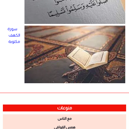
سورة
الكهف
مكتوبة
منوعات
مع الناس
همس القوافي