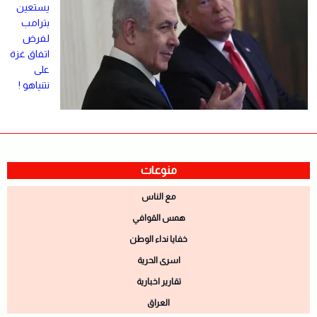
يستعين
بترامب
لفرض
اتفاق غزة
على
نتنياهو !
منوعات
مع الناس
همس القوافي
خفايا نداء الوطن
اسرى الحرية
تقارير اخبارية
العراق