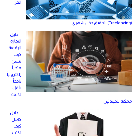
الحر
(Freelancing) لتحقيق دخل شهري
دليل
التجارة
الرقمية:
كيف
تنشئ
متجراً
إلكترونياً
ناجحاً
بأقل
تكلفة
ممكنة للمبتدئين
دليل
كامل:
كيف
تكتب