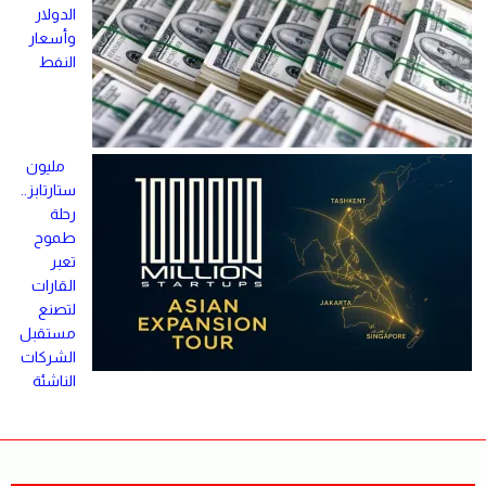
الدولار
وأسعار
النفط
مليون
ستارتابز..
رحلة
طموح
تعبر
القارات
لتصنع
مستقبل
الشركات
الناشئة