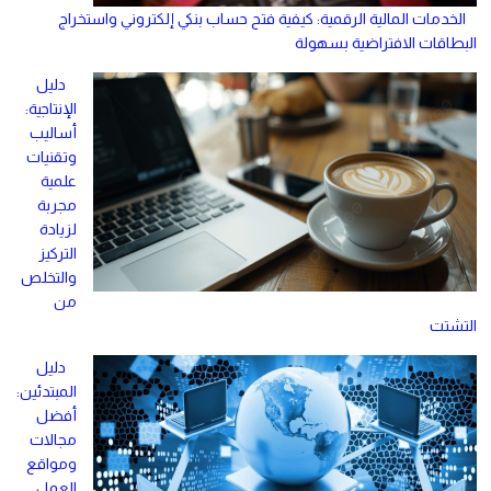
الخدمات المالية الرقمية: كيفية فتح حساب بنكي إلكتروني واستخراج
البطاقات الافتراضية بسهولة
دليل
الإنتاجية:
أساليب
وتقنيات
علمية
مجربة
لزيادة
التركيز
والتخلص
من
التشتت
دليل
المبتدئين:
أفضل
مجالات
ومواقع
العمل