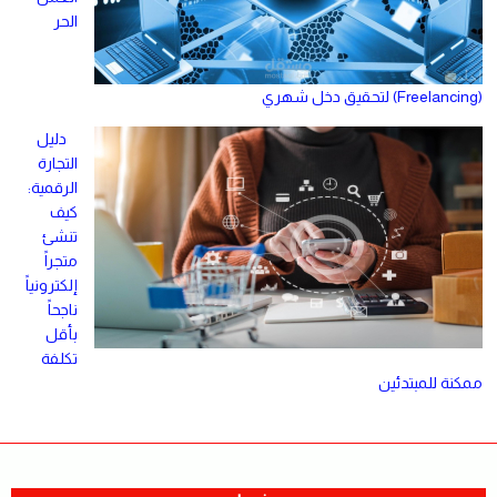
الحر
(Freelancing) لتحقيق دخل شهري
دليل
التجارة
الرقمية:
كيف
تنشئ
متجراً
إلكترونياً
ناجحاً
بأقل
تكلفة
ممكنة للمبتدئين