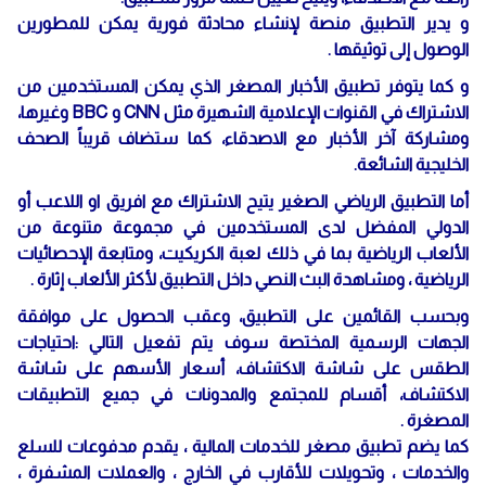
و يدير التطبيق منصة لإنشاء محادثة فورية يمكن للمطورين
الوصول إلى توثيقها .
و كما يتوفر تطبيق الأخبار المصغر الذي يمكن المستخدمين من
الاشتراك في القنوات الإعلامية الشهيرة مثل CNN و BBC وغيرها،
ومشاركة آخر الأخبار مع الاصدقاء، كما ستضاف قريباً الصحف
الخليجية الشائعة.
أما التطبيق الرياضي الصغير يتيح الاشتراك مع افريق او اللاعب أو
الدولي المفضل لدى المستخدمين في مجموعة متنوعة من
الألعاب الرياضية بما في ذلك لعبة الكريكيت، ومتابعة الإحصائيات
الرياضية ، ومشاهدة البث النصي داخل التطبيق لأكثر الألعاب إثارة .
وبحسب القائمين على التطبيق، وعقب الحصول على موافقة
الجهات الرسمية المختصة سوف يتم تفعيل التالي :احتياجات
الطقس على شاشة الاكتشاف، أسعار الأسهم على شاشة
الاكتشاف، أقسام للمجتمع والمدونات في جميع التطبيقات
المصغرة .
كما يضم تطبيق مصغر للخدمات المالية ، يقدم مدفوعات للسلع
والخدمات ، وتحويلات للأقارب في الخارج ، والعملات المشفرة ،