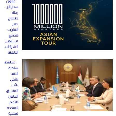
مليون
ستارتابز..
رحلة
طموح
تعبر
القارات
لتصنع
مستقبل
الشركات
الناشئة
محافظ
سلطة
النقد
يلتقي
نائب
المنسق
الخاص
للأمم
المتحدة
لعملية