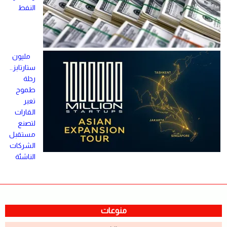
النفط
مليون
ستارتابز..
رحلة
طموح
تعبر
القارات
لتصنع
مستقبل
الشركات
الناشئة
منوعات