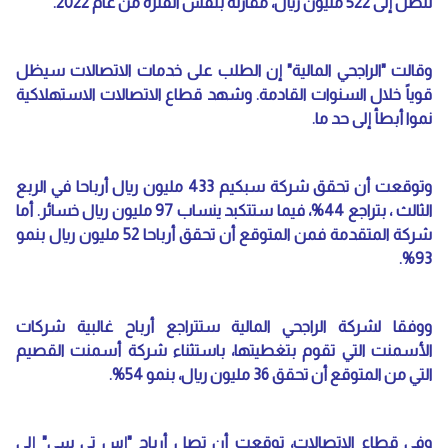
لتصل إلى 522 مليون ريال، مقارنة بنفس الفترة من عام 2022.
وقالت "الراجحي المالية" إن الطلب على خدمات الاتصالات سيظل
قوياً خلال السنوات القادمة. وشهد قطاع الاتصالات الاستهلاكية
نموا أبطأ إلى حد ما.
وتوقعت أن تحقق شركة سبكيم 433 مليون ريال أرباحا في الربع
الثالث ، بتراجع 44%، فيما ستتكبد ينساب 97 مليون ريال خسائر. أما
شركة المتقدمة فمن المتوقع أن تحقق أرباحا 52 مليون ريال بنمو
93%.
ووفقا لشركة الراجحي المالية ستتراجع أرباح غالبية شركات
الأسمنت التي تقوم بتغطيتها، باستثناء شركة أسمنت القصيم
التي من المتوقع أن تحقق 36 مليون ريال، بنمو 54%.
وفي قطاع الاتصالات، توقعت أن تصل أرباح "إس تي سي" إلى