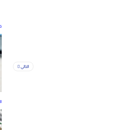
ق
التالي
ا