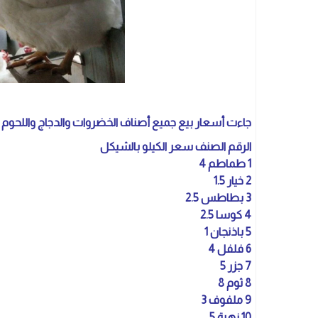
جاءت أسعار بيع جميع أصناف الخضروات والدجاج واللحوم في أسواق قطاع غ
الرقم الصنف سعر الكيلو بالشيكل
1 طماطم 4
2 خيار 1.5
3 بطاطس 2.5
4 كوسا 2.5
5 باذنجان 1
6 فلفل 4
7 جزر 5
8 ثوم 8
9 ملفوف 3
10 زهرة 5