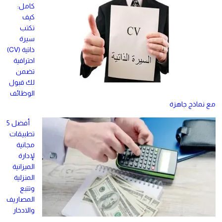
كامل:
كيف
تكتب
سيرة
ذاتية (CV)
احترافية
تضمن
لك قبول
الوظائف
مع نماذج جاهزة
أفضل 5
تطبيقات
مجانية
لإدارة
الميزانية
المنزلية
وتتبع
المصاريف
والادخار