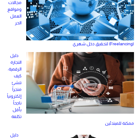
مجالات
ومواقع
العمل
الحر
(Freelancing) لتحقيق دخل شهري
دليل
التجارة
الرقمية:
كيف
تنشئ
متجراً
إلكترونياً
ناجحاً
بأقل
تكلفة
ممكنة للمبتدئين
دليل