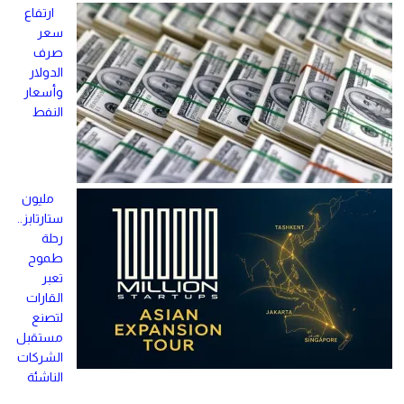
ارتفاع
سعر
صرف
الدولار
وأسعار
النفط
مليون
ستارتابز..
رحلة
طموح
تعبر
القارات
لتصنع
مستقبل
الشركات
الناشئة