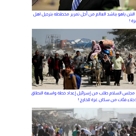
النتن ياهو يناشد العالم من أجل تمرير مخططه بترحيل اهل
ة !
مجلس السلام طلب من إسرائيل إعداد خطة واسعة النطاق
إجلاء فئات من سكان غزة للخارج !