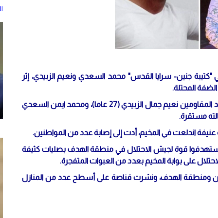
ا
 الخميس 1 ديسمبر 2022، قائدين في "كتيبة جنين- سرايا القدس" محمد السعدي ونعيم الزبيدي، إثر
لضفة المحتلة.
وأفادت مصادر طبية، في مستشفى ابن سينا، باستشهاد المقاومين نعيم جمال الزبيدي (27 عاما)، ومحمد ايمن السعدي
يفة اندلعت في المخيم، أدت إلى إصابة عدد من المواطنين.
 استهدفوا قوة لجيش الاحتلال في منطقة الهدف بصليات كثيفة
تلال على بوابة المخيم بعدد من العبوات المتفجرة.
ين ومنطقة الهدف، ونشرت قناصة على أسطح عدد من المنازل