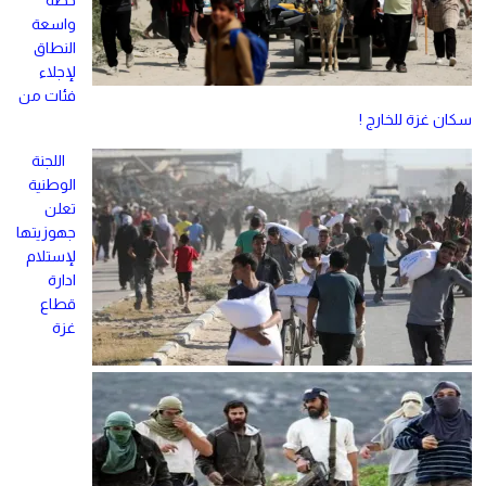
واسعة
النطاق
لإجلاء
فئات من
سكان غزة للخارج !
اللجنة
الوطنية
تعلن
جهوزيتها
لإستلام
ادارة
قطاع
غزة