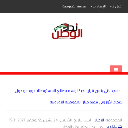
اتصل بنا
الإعدادات
سياسة الخصوصية
الرئيسية
د.مجدلاني يثمن قرار بلجيكا وسم بضائع المستوطنات ويدعو دول
الاخبار
الاتحاد الأوروبي تنفيذ قرار المفوضية الاوروبية
محلي
عربي
فلسطين
المجموعة:
الاخبار
انشأ بتاريخ: الأربعاء، 24 تشرين2/نوفمبر 2021 15:31
كتب بواسطة:
نداء الوطن
طباعة