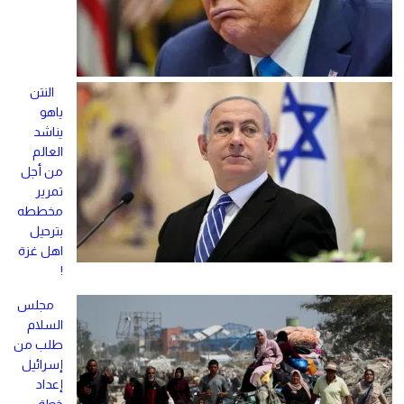
النتن
ياهو
يناشد
العالم
من أجل
تمرير
مخططه
بترحيل
اهل غزة
!
مجلس
السلام
طلب من
إسرائيل
إعداد
خطة