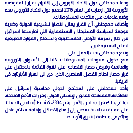
ودعا د.مجدلاني دول الاتحاد الاوروبي إلى الالتزام بقرار ا لمفوضية
الأوروبية التي اوعزت في العام 2015 لجميع دول الاتحاد الأوروبي ببدء
وضع علامات على منتجات المستوطنات.
وأضاف د.مجدلاني أن القرار يمثل انتصارا للشرعية الدولية وضربة
موجعة لسياسة الاستيطان الاستعمارية التي تمارسها اسرائيل
من خلال سرقة الأراضي الفلسطينية واستغلال الموارد الطبيعية
لصالح المستوطنين.
وتابع د.مجدلاني يحب العمل على
منع دخول منتوجات المستوطنات كليا الى الأسواق الاوروبية
والعالمية وفرض حصار اقتصادي على القوة القائمة بالاحتلال على
غرار حصار نظام الفصل العنصري الذي ادى الى انهيار الأبارتايد في
افريقيا.
وأكد د.مجدلاني على المجتمع الدولي محاسبة إسرائيل على
انتهاكاتها الممنهجة للقانون الإنساني الدولي وقرارات الأمم المتحدة،
بما في ذلك قرار مجلس الأمن رقم 2334، كشرط أساسي للحفاظ
على عملية سياسية تفضي إلى إنهاء الاحتلال وإقامة سلام عادل
ودائم في منطقة الشرق الأوسط.