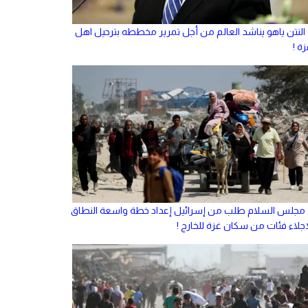
النتن ياهو يناشد العالم من أجل تمرير مخططه بترحيل اهل
ة !
مجلس السلام طلب من إسرائيل إعداد خطة واسعة النطاق
إجلاء فئات من سكان غزة للخارج !