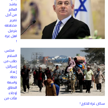
يناشد
العالم
من أجل
تمرير
مخططه
بترحيل
اهل غزة
!
مجلس
السلام
طلب من
إسرائيل
إعداد
خطة
واسعة
النطاق
لإجلاء
فئات من
سكان غزة للخارج !