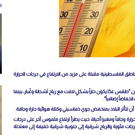
ا
لمناطق الفلسطينية مقبلة على مزيد من الارتفاع في درجات الحرارة
طقس غدًا يكون حاراً بشكلٍ لافت مع رياح نَشطة وغُبار، بينما
نخفاضاً إضافياً".
 أن تتأثر البلاد بمنخفض جوي خماسيني وكتلة هوائية حارة وجافة.
حرارة وجافاً ومغبرا أحيانا، حيث يطرأ ارتفاع ملموس آخر على درجات
رارة لتصبح أعلى من معدلها السنوي العام بحدود 10 درجات مئوية والرياح شرقية إلى جنوبية شرقية خفيفة إلى معتدلة