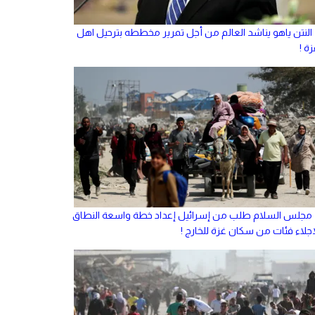
النتن ياهو يناشد العالم من أجل تمرير مخططه بترحيل اهل
ة !
مجلس السلام طلب من إسرائيل إعداد خطة واسعة النطاق
إجلاء فئات من سكان غزة للخارج !