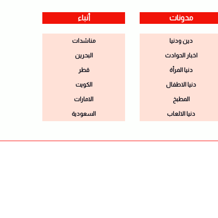
مدونات
أنباء
دين ودنيا
مناشدات
اخبار الحوادث
البحرين
دنيا المرأة
قطر
دنيا الاطفال
الكويت
المطبخ
الامارات
دنيا الالعاب
السعودية