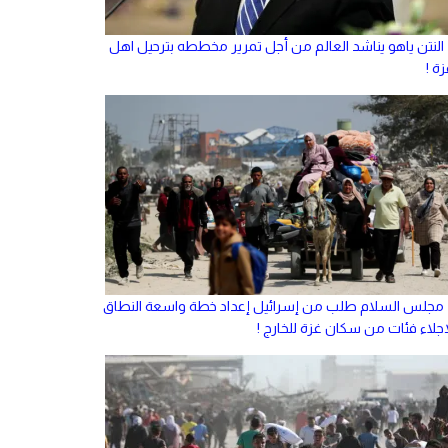
النتن ياهو يناشد العالم من أجل تمرير مخططه بترحيل اهل
ة !
مجلس السلام طلب من إسرائيل إعداد خطة واسعة النطاق
إجلاء فئات من سكان غزة للخارج !