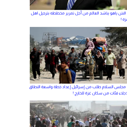
النتن ياهو يناشد العالم من أجل تمرير مخططه بترحيل اهل
ة !
مجلس السلام طلب من إسرائيل إعداد خطة واسعة النطاق
إجلاء فئات من سكان غزة للخارج !