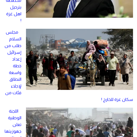
مخططه
بترحيل
اهل غزة
!
مجلس
السلام
طلب من
إسرائيل
إعداد
خطة
واسعة
النطاق
لإجلاء
فئات من
سكان غزة للخارج !
اللجنة
الوطنية
تعلن
جهوزيتها