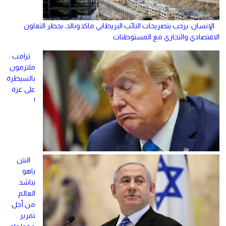
الإنسان: يرحب بتصريحات النائب البريطاني ماكدونالد، بحظر التعاون
الاقتصادي والتجاري مع المستوطنات
ترامب :
ملتزمون
بالسيطرة
على غزة
!
النتن
ياهو
يناشد
العالم
من أجل
تمرير