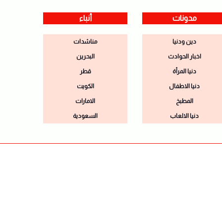
مدونات
أنباء
دين ودنيا
مناشدات
اخبار الحوادث
البحرين
دنيا المرأة
قطر
دنيا الاطفال
الكويت
المطبخ
الامارات
دنيا الالعاب
السعودية