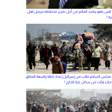
النتن ياهو يناشد العالم من أجل تمرير مخططه بترحيل اهل
ة !
مجلس السلام طلب من إسرائيل إعداد خطة واسعة النطاق
إجلاء فئات من سكان غزة للخارج !