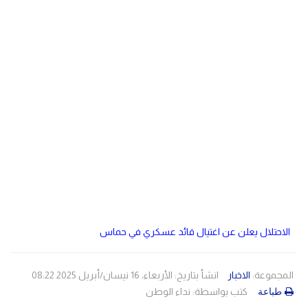
دولي
مصر
صحة
لبنان
الاردن
منوعات
مقالات
رياضة
الأرشيف
فيديو
الاحتلال يعلن عن اغتيال قائد عسكري في حماس
المجموعة:
الاخبار
انشأ بتاريخ: الأربعاء، 16 نيسان/أبريل 2025 08:22
كتب بواسطة:
نداء الوطن
طباعة