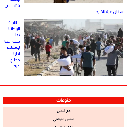
فئات من
سكان غزة للخارج !
اللجنة
الوطنية
تعلن
جهوزيتها
لإستلام
ادارة
قطاع
غزة
منوعات
مع الناس
همس القوافي