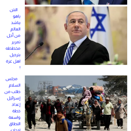
النتن
ياهو
يناشد
العالم
من أجل
تمرير
مخططه
بترحيل
اهل غزة
!
مجلس
السلام
طلب من
إسرائيل
إعداد
خطة
واسعة
النطاق
لإجلاء