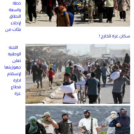
خطة
واسعة
النطاق
لإجلاء
فئات من
سكان غزة للخارج !
اللجنة
الوطنية
تعلن
جهوزيتها
لإستلام
ادارة
قطاع
غزة