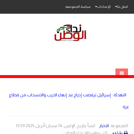
اتصل بنا
الإعدادات
سياسة الخصوصية
الرئيسية
التهدئة : إسرائيل ترفضت إدراج بند إنهاء الحرب والانسحاب من قطاع
الاخبار
غزة
محلي
عربي
فلسطين
المجموعة:
الاخبار
انشأ بتاريخ: الإثنين، 14 نيسان/أبريل 2025 13:59
كتب بواسطة:
نداء الوطن
طباعة