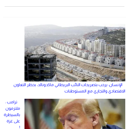
الإنسان: يرحب بتصريحات النائب البريطاني ماكدونالد، بحظر التعاون
الاقتصادي والتجاري مع المستوطنات
ترامب :
ملتزمون
بالسيطرة
على غزة
!