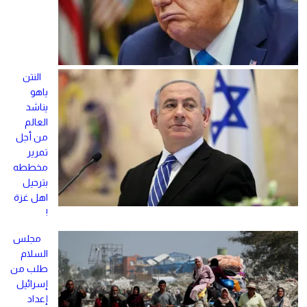
النتن
ياهو
يناشد
العالم
من أجل
تمرير
مخططه
بترحيل
اهل غزة
!
مجلس
السلام
طلب من
إسرائيل
إعداد