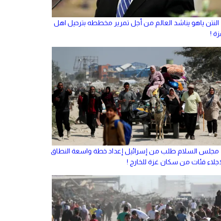
النتن ياهو يناشد العالم من أجل تمرير مخططه بترحيل اهل
ة !
مجلس السلام طلب من إسرائيل إعداد خطة واسعة النطاق
إجلاء فئات من سكان غزة للخارج !