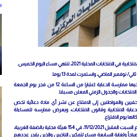
ا
ات المحلية 2021، تنتهي مساء اليوم الخميس.
وأكدت اللجنة في بيان لها، أنه يمنع على القوائم ومرشحيها ممارسة الدعاية اعتبارا من الساعة 12 من فجر يوم الجمعة
فيين والمواطنين إلى الامتناع عن نشر أي مادة دعائية تخص
عاية الانتخابية وقانون الانتخابات، ويعرض ممارسه للمساءلة
لها يوم الاقتراع.
ويجري الاقتراع للانتخابات المحلية 2021 "المرحلة الأولى" يوم السبت المقبل 11/12/2021، في 154 هيئة محلية بالضفة الغربية،
باحاً ولغاية السابعة مساء لتمكين الناخبين والذين يقدر عددهم