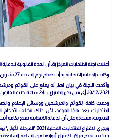
أعلنت لجنة الانتخابات المركزية، أن المدة القانونية للدعاية الانتخابية في الانتخاب
وكانت الدعاية الانتخابية بدأت صباح يوم السبت 27 تشرين ثاني/ نوفمبر الماضي، واستمرت لمدة 13 يوما.
10/12/2021، أي قبل بدء الاقتراع بـ 24 ساعة، طبقا لقانون الانتخابات والجدول الزمني المعلن مسبقا.
ودعت كافة القوائم والمرشحين ووسائل الإعلام والصح
الانتخابات بعد هذا الموعد، لأن ذلك مخالف لأحكام الد
القانونية، مشددة على أن الدعاية الانتخابية تمنع بكافة أشكا
حيث ستفتح مراكز الاقتراع أبوابها من الساعة السابعة ص