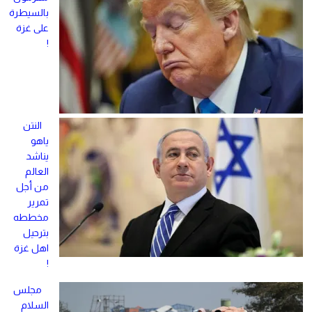
بالسيطرة
على غزة
!
النتن
ياهو
يناشد
العالم
من أجل
تمرير
مخططه
بترحيل
اهل غزة
!
مجلس
السلام