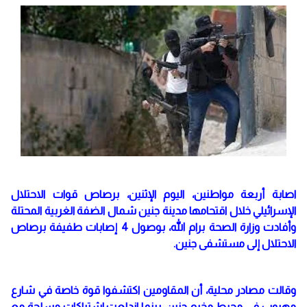
اصابة أربعة مواطنين، اليوم الإثنين، برصاص قوات الاحتلال
الإسرائيلي خلال اقتحامها مدينة جنين شمال الضفة الغربية المحتلة
وأفادت وزارة الصحة برام الله، بوصول 4 إصابات طفيفة برصاص
الاحتلال إلى مستشفى جنين.
وقالت مصادر محلية، أن المقاومين اكتشفوا قوة خاصة في شارع
مهيوب في محيط مخيم جنين، بينما اندلعت اشتباكات مسلحة مع