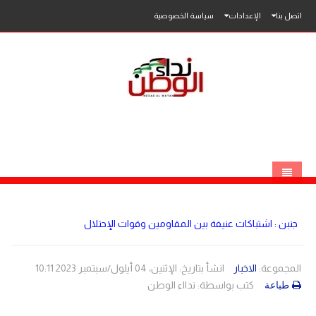
اتصل بنا
الإعدادات
سياسة الخصوصية
الرئيسية
جنبن : اشتباكات عنيفة بين المقاومين وقوات الإحتلال
الاخبار
محلي
المجموعة:
الاخبار
انشأ بتاريخ: الإثنين، 04 أيلول/سبتمبر 2023 10:11
كتب بواسطة:
ندااء الوطن
طباعة
عربي
فلسطين