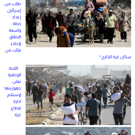
طلب من
إسرائيل
إعداد
خطة
واسعة
النطاق
لإجلاء
فئات من
سكان غزة للخارج !
اللجنة
الوطنية
تعلن
جهوزيتها
لإستلام
ادارة
قطاع
غزة