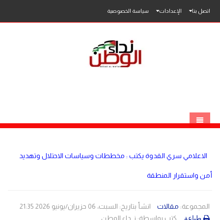
اتصل بنا
الإعدادات
سياسة الخصوصية
الرئيسية
الاعلامي سري القدوة يكتب : مخططات وسياسات الاحتلال وتهديد
الاخبار
أمن واستقرار المنطقة
محلي
عربي
فلسطين
المجموعة:
مقالات
انشأ بتاريخ: السبت، 06 حزيران/يونيو 2026 21:35
كتب بواسطة:
نــداء الوطن
طباعة