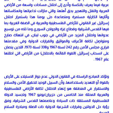
عربية فيما يعرف بالنكسة وأدى إلى احتلال مساحات واسعة من الأراضي
العربية والقتل والتهجير بحق أهلها، والتي مازالت تداعياتها وانعكاساتها
وآثارها الكارثية مستمرة ومتصاعدة حتى يومنا هذا باستمرار احتلال
إسرائيل غير القانوني للأراضي الفلسطينية والعربية في الضفة الغربية بما
فيها القدس الشرقية وقطاع غزة والجولان السوري وما تلاه من توسيع
عدوانها واحتلال المزيد من الأراضي في جنوب لبنان، في انتهاك صارخ
ومتواصِل لكافة الأعراف والمواثيق والقرارات الدولية وفي مقدمتها
قراري مجلس الأمن رقم 242 لسنة 1967 و338 لسنة 1973، اللذين ينصان
على انسحاب إسرائيل (القوة القائمة بالاحتلال) من الأراضي التي احتلتها
عام 1967 .
وتؤكد المبادئ الراسخة في القانون الدولي عدم جواز الاستيلاء على الأرض
بالقوة أو التهديد باستخدامها، وأن السبيل الوحيد لتحقيق الأمن والسلام
والاستقرار في المنطقة هو إنهاء الاحتلال لكافة الأراضي الفلسطينية
والعربية المحتلة منذ الخامس من حزيران/يونيو 1967 وتجسيد الدولة
الفلسطينية المستقلة ذات السيادة وعاصمتها القدس الشرقية، وفق
رؤية حل الدولتين وقرارات الشرعية الدولية ذات الصلة ومبادرة السلام
العربية .