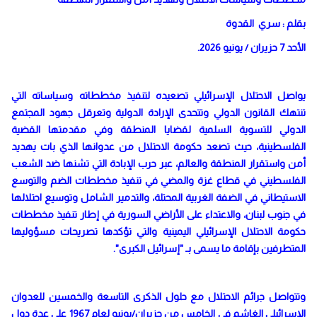
بقلم : سري القدوة
الأحد 7 حزيران / يونيو 2026.
يواصل الاحتلال الإسرائيلي تصعيده لتنفيذ مخططاته وسياساته التي
تنتهك القانون الدولي وتتحدى الإرادة الدولية وتعرقل جهود المجتمع
الدولي للتسوية السلمية لقضايا المنطقة وفي مقدمتها القضية
الفلسطينية، حيث تصعد حكومة الاحتلال من عدوانها الذي بات يهديد
أمن واستقرار المنطقة والعالم، عبر حرب الإبادة التي تشنها ضد الشعب
الفلسطيني في قطاع غزة والمضي في تنفيذ مخططات الضم والتوسع
الاستيطاني في الضفة الغربية المحتلة، والتدمير الشامل وتوسيع احتلالها
في جنوب لبنان، والاعتداء على الأراضي السورية في إطار تنفيذ مخططات
حكومة الاحتلال الإسرائيلي اليمينية والتي تؤكدها تصريحات مسؤوليها
المتطرفين بإقامة ما يسمى بـ "إسرائيل الكبرى".
وتتواصل جرائم الاحتلال مع حلول الذكرى التاسعة والخمسين للعدوان
الإسرائيلي الغاشم في الخامس من حزيران/يونيو لعام 1967 على عدة دول