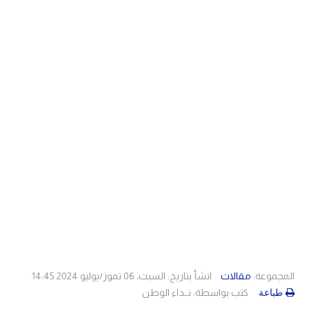
دولي
مصر
صحة
لبنان
الاردن
منوعات
مقالات
رياضة
الأرشيف
فيديو
المجموعة:
مقالات
انشأ بتاريخ: السبت، 06 تموز/يوليو 2024 14:45
كتب بواسطة:
نــداء الوطن
طباعة