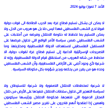
الأحد 7 تموز/ يوليو 2024.
لا يمكن ان يشكل تسليم قطاع غزة بعد الحرب الطاحنة الى قوات دولية
قبولا لدى الشعب الفلسطيني فهذا ليس حلا بل هو هروب من الحل، ولا
يمكن التسليم بما تخطط له حكومة الاحتلال وفرضه من أملاءات على
الشعب الفلسطيني ضمن سياسة الأمر الواقع التي تحاول فرضها على
المستقبل الفلسطيني لاستهداف الدولة الفلسطينية ومحاربتها، وما
التصريحات الإسرائيلية الداعية إلى تسليم قطاع غزة لقوات دولية، الا
مخطط من شانه الهروب من استحقاق قيام الدولة الفلسطينية، وإنه لا
شرعية لأي وجود أجنبي على الأراضي الفلسطينية، وأن الشعب الفلسطيني
وحده هو من يقرر من يحكمه ويدير شؤونه بكل مكوناته السياسية .
لا شرعية لمخططات الاحتلال التصفوية ولا شرعية للاستيطان ولا
لسياسة التهجير التي تحاول سلطات الاحتلال تنفيذها على الأرض من خلال
المجازر الدموية التي تنتهجها، فحكومة الاحتلال ورئيسها سيكونون
واهمين إذا اعتقدوا أنهم قادرون على تقرير مصير الشعب الفلسطيني