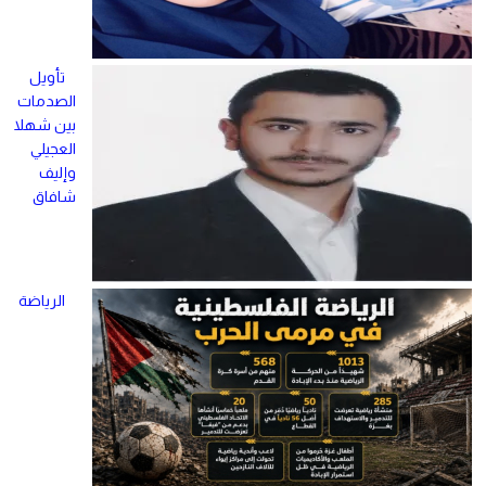
تأويل
الصدمات
بين شهلا
العجيلي
وإليف
شافاق
الرياضة