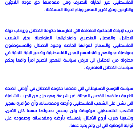
الفلسطيني غير القابلة للتصرف وفي مقدمتها حق عودة اللاجئين
والنازحين وحق تقرير المصير وبناء الدولة المستقلة .
حرب الإبادة الجماعية المنظمة التي تمارسها حكومة الاحتلال وإرهاب دولة
الاحتلال والفصل العنصري واعتداءاتها المتواصلة بحق الشعب
الفلسطيني والسماح لقواتها الخاصة وجنود الاحتلال والمستوطنون
بمواصلة عدوانهم واقتحامهم للمدن الفلسطينية وتدمير البنية التحتية في
محاولة من الاحتلال الى فرض سياسة التهجير لتصبح امرأ واقعا بحكم
سياسات الاحتلال العنصرية .
سياسة التوسع الاستيطاني التي تنفذها حكومة الاحتلال في أراضي الضفة
الغربية بما فيها القدس المحتلة، غير شرعية وهو جزء من الحرب الشاملة
التي تشن على الشعب الفلسطيني وأرضه ومقدساته، وأن مؤامرة تهجير
الشعب الفلسطيني مرفوضة ولن يسمح بحدوثها مهما كان الثمن،
وشعبنا ضرب أروع الأمثال بتمسكه بأرضه ومقدساته وصموده على
ثوابته الوطنية التي لن ولم يحيد عنها .