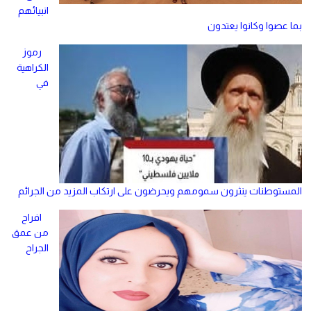
انبيائهم
بما عصوا وكانوا يعتدون
رموز
الكراهية
في
المستوطنات ينثرون سمومهم ويحرضون على ارتكاب المزيد من الجرائم
افراح
من عمق
الجراح