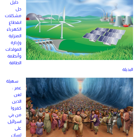
دليل
حل
مشكلات
انقطاع
الكهرباء
المنزلية
وإدارة
المولدات
وأنظمة
الطاقة
البديلة
سهيلة
عمر :
لعن
الذين
كفروا
من بني
اسرائيل
على
لسان