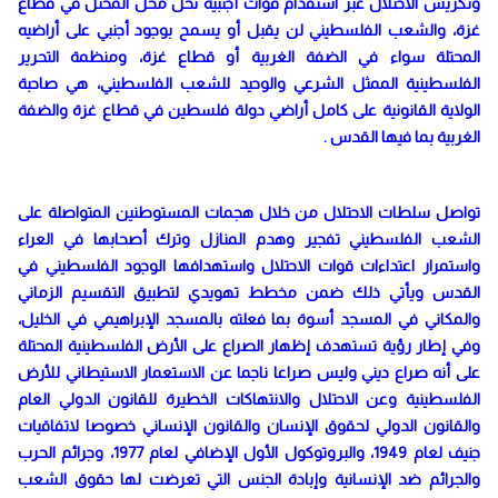
وتكريس الاحتلال عبر استقدام قوات أجنبية تحل محل المحتل في قطاع
غزة، والشعب الفلسطيني لن يقبل أو يسمح بوجود أجنبي على أراضيه
المحتلة سواء في الضفة الغربية أو قطاع غزة، ومنظمة التحرير
الفلسطينية الممثل الشرعي والوحيد للشعب الفلسطيني، هي صاحبة
الولاية القانونية على كامل أراضي دولة فلسطين في قطاع غزة والضفة
الغربية بما فيها القدس .
تواصل سلطات الاحتلال من خلال هجمات المستوطنين المتواصلة على
الشعب الفلسطيني تفجير وهدم المنازل وترك أصحابها في العراء
واستمرار اعتداءات قوات الاحتلال واستهدافها الوجود الفلسطيني في
القدس ويأتي ذلك ضمن مخطط تهويدي لتطبيق التقسيم الزماني
والمكاني في المسجد أسوة بما فعلته بالمسجد الإبراهيمي في الخليل،
وفي إطار رؤية تستهدف إظهار الصراع على الأرض الفلسطينية المحتلة
على أنه صراع ديني وليس صراعا ناجما عن الاستعمار الاستيطاني للأرض
الفلسطينية وعن الاحتلال والانتهاكات الخطيرة للقانون الدولي العام
والقانون الدولي لحقوق الإنسان والقانون الإنساني خصوصا لاتفاقيات
جنيف لعام 1949، والبروتوكول الأول الإضافي لعام 1977، وجرائم الحرب
والجرائم ضد الإنسانية وإبادة الجنس التي تعرضت لها حقوق الشعب