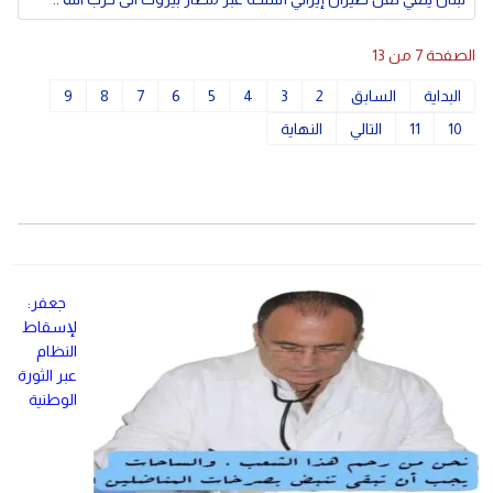
الصفحة 7 من 13
البداية
السابق
2
3
4
5
6
7
8
9
10
11
التالي
النهاية
جعفر:
لإسقاط
النظام
عبر الثورة
الوطنية