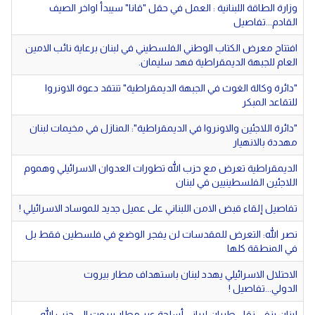
دولي
مصر
وزارة الطاقة اللبنانية : العمل في حقل "قانا" سيبدأ اواخر الصيف
القادم...تفاصيل
صحة
لبنان
افتتاح معرض الكتاب الوطني الفلسطيني في لبنان برعاية نائب الامين
الاردن
منوعات
العام للجبهة الديمقراطية فهد سليمان.
"دائرة وكالة الغوث في الجبهة الديمقراطية" تنتقد دعوة الاونروا
مقالات
للتقاعد المبكر
رياضة
"دائرة اللاجئين والاونروا في الديمقراطية": المنازل في مخيمات لبنان
مهددة بالانهيار
الأرشيف
الديمقراطية تعرض مع حزب الله تطورات العدوان الاسرائيلي وهموم
فيديو
اللاجئين الفلسطينيين في لبنان
تفاصيل إلقاء قبض الامن اللبناني على عميل جديد للموساد الاسرائيلي !
نصر الله: التعرض للمقدسات لن يفجر الوضع في فلسطين فقط بل
في المنطقة كلها
الاحتلال الاسرائيلي يهدد لبنان باستهداف مطار بيروت
الدولي...تفاصيل !
لبنان ينفي نقل طيران إيراني أسلحة عبر مطار بيروت الى حزب الله ..