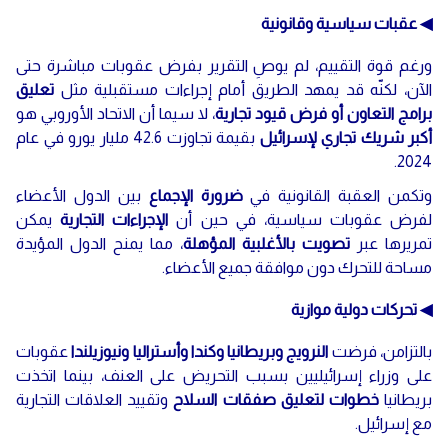
◀ عقبات سياسية وقانونية
ورغم قوة التقييم، لم يوصِ التقرير بفرض عقوبات مباشرة حتى
الآن، لكنّه قد يمهد الطريق أمام إجراءات مستقبلية مثل
تعليق
برامج التعاون أو فرض قيود تجارية
، لا سيما أن الاتحاد الأوروبي هو
أكبر شريك تجاري لإسرائيل
بقيمة تجاوزت 42.6 مليار يورو في عام
2024.
وتكمن العقبة القانونية في
ضرورة الإجماع
بين الدول الأعضاء
لفرض عقوبات سياسية، في حين أن
الإجراءات التجارية
يمكن
تمريرها عبر
تصويت بالأغلبية المؤهلة
، مما يمنح الدول المؤيدة
مساحة للتحرك دون موافقة جميع الأعضاء.
◀ تحركات دولية موازية
بالتزامن، فرضت
النرويج وبريطانيا وكندا وأستراليا ونيوزيلندا
عقوبات
على وزراء إسرائيليين بسبب التحريض على العنف، بينما اتخذت
بريطانيا
خطوات لتعليق صفقات السلاح
وتقييد العلاقات التجارية
مع إسرائيل.