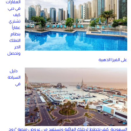
العقارات
في دبي:
كيف
تشتري
عقاراً
بنظام
التملك
الحر
وتحصل
على الفيزا الذهبية
دليل
السياحة
في
السعودية: كيف تخطط لرحلتك العائلية وتستفيد من عروض منصة "روح