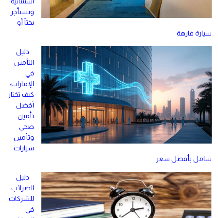
استثنائية
وتستأجر
يختاً أو
سيارة فارهة
دليل
التأمين
في
الإمارات:
كيف تختار
أفضل
تأمين
صحي
وتأمين
سيارات
شامل بأفضل سعر
دليل
الضرائب
للشركات
في