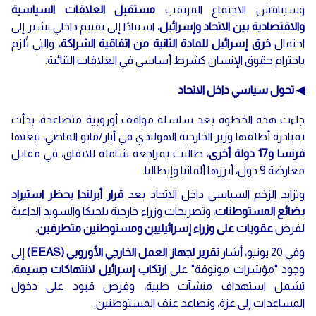
وسيناقش الاجتماع المرتقب
مستقبل العلاقات السياسية
والاقتصادية بين الاتحاد وإسرائيل
، استنادًا إلى تقييم داخلي يشير إلى
احتمال
خرق إسرائيل للمادة الثانية من اتفاقية الشراكة
، والتي تُلزم
باحترام حقوق الإنسان كشرط أساسي في العلاقات الثنائية.
◀ تحول سياسي داخل الاتحاد
جاءت هذه الخطوة بعد سلسلة مواقف أوروبية متصاعدة، بدأت
بمبادرة أطلقها وزير الخارجية الهولندي في أيار/مايو الماضي، تبعتها
فرنسا و17 دولة أخرى
، طالبت بمراجعة شاملة للاتفاق، في مقابل
معارضة 9 دول، أبرزها ألمانيا وإيطاليا.
وتزايد الزخم السياسي داخل الاتحاد بعد
قرار أيرلندا بحظر استيراد
بضائع المستوطنات
، وتصريحات وزراء خارجية بلجيكا والسويد الداعية
لفرض
عقوبات على وزراء إسرائيليين ومستوطنين متطرفين
.
وفي 20 يونيو، أشار
تقرير لجهاز العمل الخارجي الأوروبي (EEAS)
إلى
وجود "مؤشرات موثوقة" على
ارتكاب إسرائيل لانتهاكات جسيمة
،
تشمل استهداف منشآت طبية، وفرض قيود على دخول
المساعدات إلى غزة، وتصاعد عنف المستوطنين.