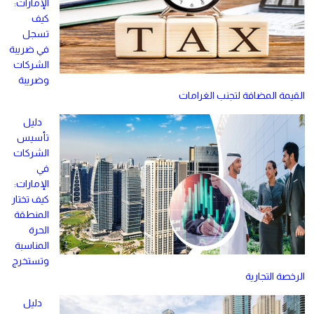
الإمارات:
كيف
تسجل
في ضريبة
الشركات
وضريبة
القيمة المضافة لتجنب الغرامات
دليل
تأسيس
الشركات
في
الإمارات:
كيف تختار
المنطقة
الحرة
المناسبة
وتستخرج
الرخصة التجارية
دليل