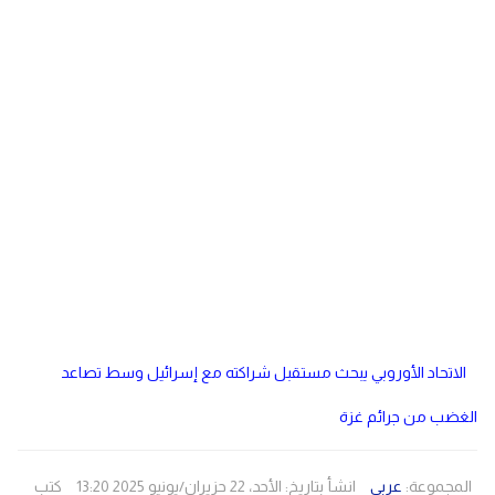
دولي
مصر
صحة
لبنان
الاردن
منوعات
مقالات
رياضة
الأرشيف
فيديو
الاتحاد الأوروبي يبحث مستقبل شراكته مع إسرائيل وسط تصاعد
الغضب من جرائم غزة
المجموعة:
عربي
انشأ بتاريخ: الأحد، 22 حزيران/يونيو 2025 13:20
كتب