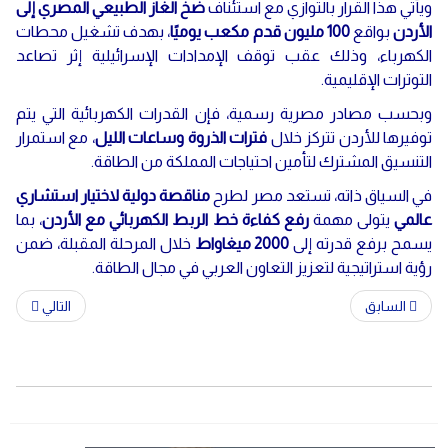
ويأتي هذا القرار بالتوازي مع استئناف
ضخ الغاز الطبيعي المصري إلى
الأردن
بواقع
100 مليون قدم مكعب يوميًا
، بهدف تشغيل محطات
الكهرباء، وذلك عقب توقف الإمدادات الإسرائيلية إثر تصاعد
التوترات الإقليمية.
وبحسب مصادر مصرية رسمية، فإن القدرات الكهربائية التي يتم
توفيرها للأردن تتركز خلال
فترات الذروة وساعات الليل
، مع استمرار
التنسيق المشترك لتأمين احتياجات المملكة من الطاقة.
في السياق ذاته، تستعد مصر لطرح
مناقصة دولية لاختيار استشاري
عالمي
يتولى مهمة
رفع كفاءة خط الربط الكهربائي مع الأردن
، بما
يسمح برفع قدرته إلى
2000 ميغاواط
خلال المرحلة المقبلة، ضمن
رؤية استراتيجية لتعزيز التعاون العربي في مجال الطاقة.
السابق
التالي