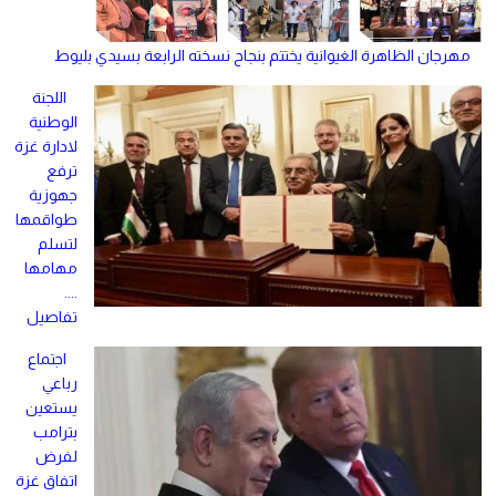
مهرجان الظاهرة الغيوانية يختتم بنجاح نسخته الرابعة بسيدي بليوط
اللجنة
الوطنية
لادارة غزة
ترفع
جهوزية
طواقمها
لتسلم
مهامها
....
تفاصيل
اجتماع
رباعي
يستعين
بترامب
لفرض
اتفاق غزة