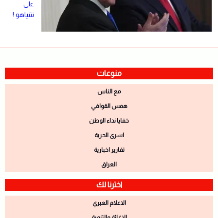
على
نتنياهو !
منوعات
مع الناس
همس القوافي
خفايا نداء الوطن
اسرى الحرية
تقارير اخبارية
العراق
اخترنا لك
الاعلام العبري
الاغاثة والتنمية