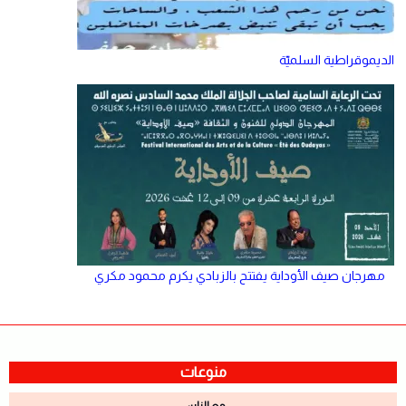
الديموقراطية السلميّة
مهرجان صيف الأوداية يفتتح بالزبادي يكرم محمود مكري
منوعات