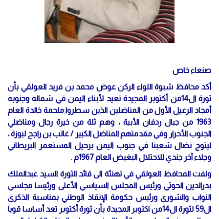
صنعاء خاص
أكد محافظ شبوة اللواء الركن عوض محمد بن فريد العولقي بأن
ثورة ال14من أكتوبر المجيدة تعيد لأبناء اليمن في شماله وجنوبه
أمجاد الرعيل الأول من المناضلين الذين سطروا ملحمة خالدة العام
1963 من جبال ردفان الأبية ، وهم ثلة من خيرة رجال ومناضلي
الجنوب الأحرار وفي مقدمتهم المناضل الكبير / غالب بن راجح لبوزة ،
ليتوج نضال شعبنا في جنوب اليمن برحيل المستعمر البريطاني
وجلاء آخر جندي للاحتلال البغيض العام 1967م .
ولفت المحافظ العولقي في تهنئة الى قائد الثورة السيد عبدالملك
بدرالدين الحوثي ورئيس المجلس السياسي الأعلى ورئيسا مجلسي
النواب والشورى ورئيس حكومة الإنقاذ الوطني بمناسبة الذكرى
ال59 لثورة ال14من اكتوبر المجيدة بأن ثورة أكتوبر تعد أساسا قويا