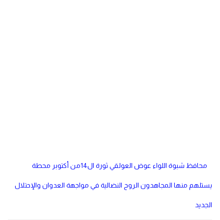
دولي
مصر
صحة
لبنان
الاردن
منوعات
مقالات
رياضة
الأرشيف
فيديو
محافظ شبوة اللواء عوض العولقي ثورة ال14من أكتوبر محطة
يستلهم منها المجاهدون الروح النضالية في مواجهة العدوان والإحتلال
الجديد