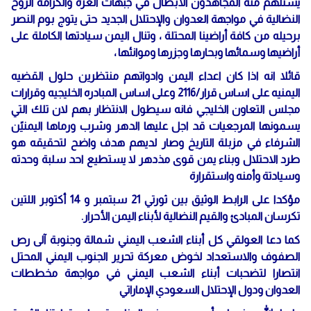
يستلهم منه المجاهدون الأبطال في جبهات العزة والكرامة الروح
النضالية في مواجهة العدوان والإحتلال الجديد حتى يتوج بوم النصر
برحيله من كافة أراضينا المحتلة ، وتنال اليمن سيادتها الكاملة على
أراضيها وسمائها وبحارها وجزرها وموانئها ،
قائلا انه اذا كان اعداء اليمن وادواتهم منتظرين حلول القضيه
اليمنيه على اساس قرار/2116 وعلى اساس المبادره الخليجيه وقرارات
مجلس التعاون الخليجي فانه سيطول الانتظار بهم لان تلك التي
يسمونها المرجعيات قد اجل عليها الدهر وشرب ورماها اليمنيًن
الشرفاء في مزبلة التاريخ وصار لديهم هدف واضح لتحقيقه هو
طرد الاحتلال وبناء يمن قوى مذدهر لا يستطيع احد سلبة وحدته
وسيادتة وأمنه واستقرارة
مؤكدا على الرابط الوثيق بين ثورتي 21 سبتمبر و 14 أكتوبر اللتين
تكرسان المبادئ والقيم النضالية لأبناء اليمن الأحرار.
كما دعا العولقي كل أبناء الشعب اليمني شمالة وجنوبة آلى رص
الصفوف والاستعداد لخوض معركة تحرير الجنوب اليمني المحتل
انتصارا لتضحبات أبناء الشعب اليمني في مواجهة مخططات
العدوان ودول الإحتلال السعودي الإماراتي