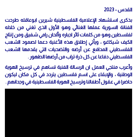
القدس - 2023
بذكرى استشهاد الإعلامية الفلسطينية شيرين ابوعاقله طرحت
الفنانة السورية عملها الغنائي وهو الأول الذي تغني من خلاله
لفلسطين وهو من كلمات ثائر اجباره وألحان رامي شفيق ومن إنتاج
الكيف شيكاغو ، ويأتي إطلاق هذه الأغنية دعما لصمود الشعب
الفلسطيني المدافع عن أرضه والتضحيات التي يقدمها الشعب
الفلسطيني دفاعا عن كل ذرة تراب من أرضها الطهور .
وأعرب منتجي العمل ان الرسالة الفنية تساهم في ترسيخ الهوية
الوطنية ، والإبقاء على اسم فلسطين يتردد في كل مكان ليكون
حاضرا في عقول أطفالنا وترسيخ الهوية الفلسطينية في وجدانهم .