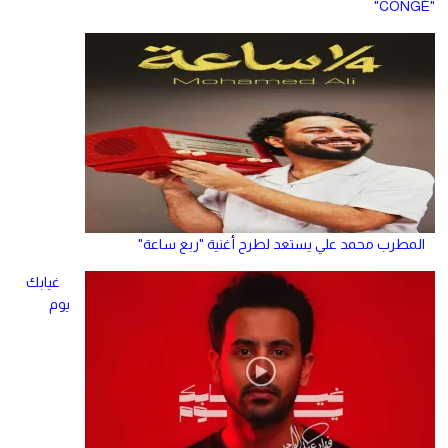
"CONGÉ"
المطرب محمد علي يستعد لطرح أغنية "ربع ساعة"
غيابك
يوم