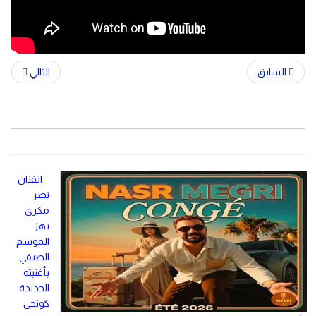
السابق
التالي
الفنان
نصر
مكري
يهز
الموسم
الصيفي
بأغنيته
الجديدة
كونجي