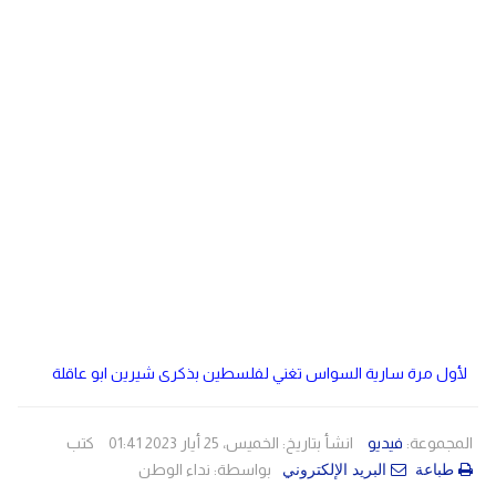
دولي
مصر
صحة
لبنان
الاردن
منوعات
مقالات
رياضة
الأرشيف
فيديو
لأول مرة سارية السواس تغني لفلسطين بذكرى شيرين ابو عاقلة
المجموعة:
فيديو
انشأ بتاريخ: الخميس، 25 أيار 2023 01:41
كتب
بواسطة:
نداء الوطن
طباعة
البريد الإلكتروني