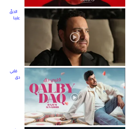
الحقّ
علينا
قلبي
دق