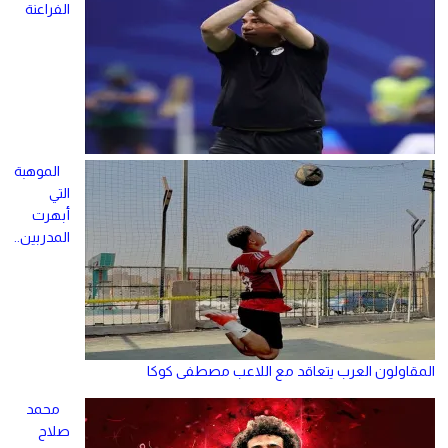
الفراعنة
الموهبة
التي
أبهرت
المدربين..
المقاولون العرب يتعاقد مع اللاعب مصطفى كوكا
محمد
صلاح