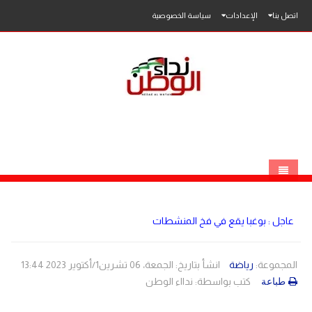
اتصل بنا
الإعدادات
سياسة الخصوصية
الرئيسية
عاجل : بوغبا يقع في فخ المنشطات
الاخبار
محلي
المجموعة:
رياضة
انشأ بتاريخ: الجمعة، 06 تشرين1/أكتوير 2023 13:44
كتب بواسطة:
ندااء الوطن
طباعة
عربي
فلسطين