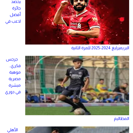
يحصد
جائزة
أفضل
لاعب في
البريميرليغ 2024-2025 للمرة الثانية
جرجس
فكري..
موهبة
مصرية
مبشرة
في دوري
المظاليم
الأهلي