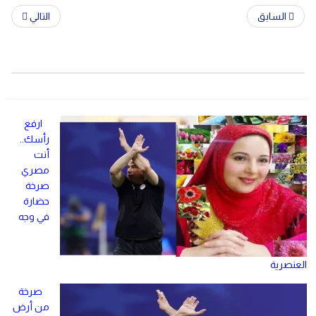
السابق
التالي
ارفع
رأسك..
أنت
مصري
صرخة
حضارة
في وجه
العنصرية
صرخة
من أرض