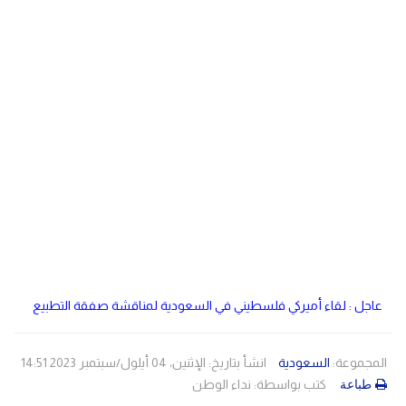
دولي
مصر
صحة
لبنان
الاردن
منوعات
مقالات
رياضة
الأرشيف
فيديو
عاجل : لقاء أميركي فلسطيني في السعودية لمناقشة صفقة التطبيع
المجموعة:
السعودية
انشأ بتاريخ: الإثنين، 04 أيلول/سبتمبر 2023 14:51
كتب بواسطة:
نداء الوطن
طباعة