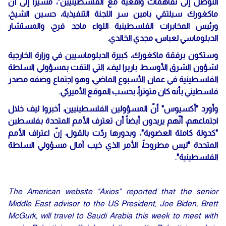
التوصل إلى تفاهمات واقعية مع الفلسطينيين"، مشيراً إلى أنّ
ماكغورك سيلتقي بامين سر اللجنة التنفيذية، حسين الشيخ،
ورئيس المخابرات الفلسطينية اللواء ماجد فرج، والمستشار
الدبلوماسي لعباس، مجدي الخالدي.
وستكون برفقة ماكغورك، كبيرة الدبلوماسيين في وزارة الخارجية
لشؤون الشرق الأوسط باربرا ليف، التي التقت بمسؤولي السلطة
الفلسطينية في عمان الأسبوع الماضي، وهو اجتماع وصفه مصدر
فلسطيني بأنه كان متوتراً، بحسب الموقع الأميركي.
وأورد "أكسيوس" أنّ المسؤولين الفلسطينيين، أخبروا ليف خلال
اجتماعهم، أنّهم يريدون أيضاً أن تعترف الأمم المتحدة بفلسطين
"كدولة كاملة العضوية"، وبدورها ردّت بالقول، إنّ اعتراف الأمم
المتحدة "ليس مطروحاً، الأمر الذي خيب آمال مسؤولي السلطة
الفلسطينية".
The American website "Axios" reported that the senior
Middle East advisor to the US President, Joe Biden, Brett
McGurk, will travel to Saudi Arabia this week to meet with