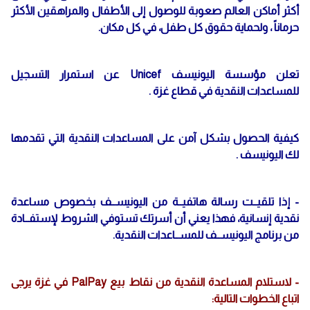
أكثر أماكن العالم صعوبة للوصول إلى الأطفال والمراهقين الأكثر
حرماناً ، ولحماية حقوق كل طفل، في كل مكان.
تعلن مؤسسة اليونيسف Unicef عن استمرار التسجيل
للمساعدات النقدية في قطاع غزة .
كيفية الحصول بشكل آمن على المساعدات النقدية التي تقدمها
لك اليونيسف .
- إذا تلقيــت رسالة هاتفيــة من اليونيســف بخصوص مساعدة
نقدية إنسانية، فهذا يعني أن أسرتك تستوفي الشروط لإستفــادة
من برنامج اليونيســف للمســاعدات النقدية.
- لاستلام المساعدة النقدية من نقاط بيع PalPay في غزة يرجى
اتباع الخطوات التالية: