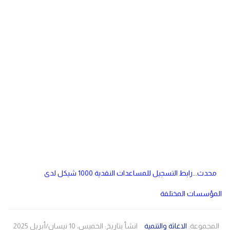
دولي
مصر
صحة
لبنان
الاردن
منوعات
مقالات
رياضة
الأرشيف
فيديو
محدث...رابط التسجيل للمساعدات النقدية 1000 شيكل لدى
المؤسسات المختلفة
المجموعة:
الاغاثة والتنمية
انشأ بتاريخ: الخميس، 10 نيسان/أبريل 2025