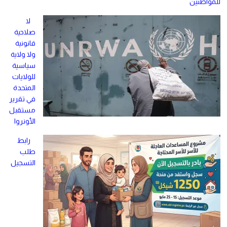
للمواطنين
لا
صلاحية
قانونية
ولا ولاية
سياسية
للولايات
المتحدة
في تقرير
مستقبل
الأونروا
رابط
طلب
التسجيل