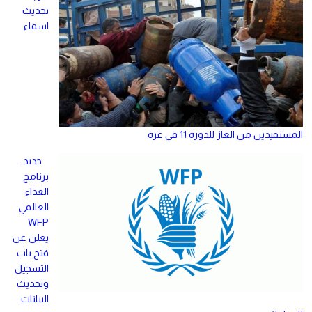
تحديث
اسماء
المستفيدين من الغاز للدورة 11 في غزة
جديد :
برنامج
الغذاء
العالمي
WFP
يعلن عن
فتح باب
التسجيل
وتحديث
البيانات