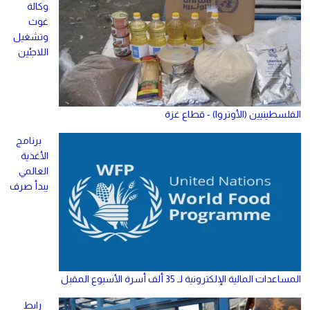
وكالة
غوث
وتشغيل
اللاجئين
الفلسطينيين (الأونروا) - قطاع غزة
برنامج
الأغذية
العالمي
يبدأ صرف
المساعدات المالية الإلكترونية لـ 35 ألف أسرة الأسبوع المقبل
رابط