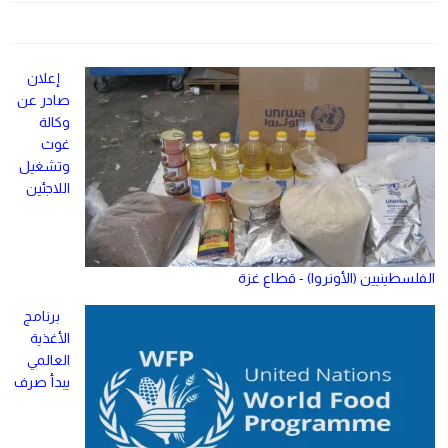
إعلان
صادر عن
وكالة
غوث
وتشغيل
اللاجئين
الفلسطينيين (الأونروا) - قطاع غزة
برنامج
الأغذية
العالمي
يبدأ صرف