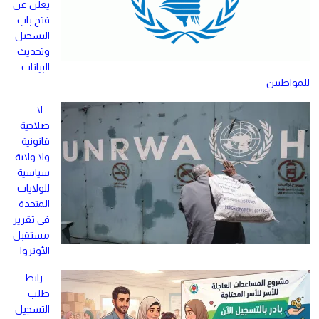
يعلن عن
فتح باب
التسجيل
وتحديث
البيانات
للمواطنين
لا
صلاحية
قانونية
ولا ولاية
سياسية
للولايات
المتحدة
في تقرير
مستقبل
الأونروا
رابط
طلب
التسجيل