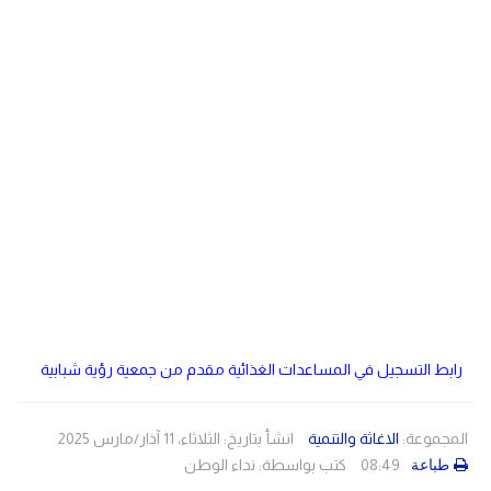
دولي
مصر
صحة
لبنان
الاردن
منوعات
مقالات
رياضة
الأرشيف
فيديو
رابط التسجيل في المساعدات الغذائية مقدم من جمعية رؤية شبابية
المجموعة:
الاغاثة والتنمية
انشأ بتاريخ: الثلاثاء، 11 آذار/مارس 2025
08:49
كتب بواسطة:
نداء الوطن
طباعة