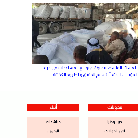
العشائر الفلسطينية تؤمّن توزيع المساعدات في غزة…
المؤسسات تبدأ بتسليم الدقيق والطرود الغذائية
مدونات
أنباء
دين ودنيا
مناشدات
اخبار الحوادث
البحرين