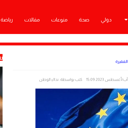
دولي
صحة
منوعات
مقالات
رياضة
رو
كتب بواسطة:
ندااء الوطن