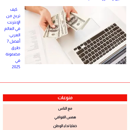
كيف
تربح من
الإنترنت
في العالم
العربي:
أفضل 7
طرق
مضمونة
في
2025
منوعات
مع الناس
همس القوافي
خفايا نداء الوطن