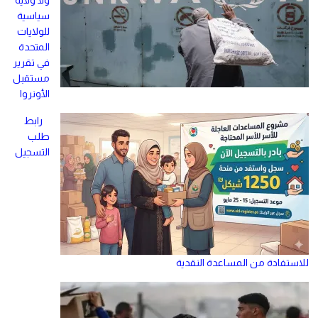
ولا ولاية
سياسية
للولايات
المتحدة
في تقرير
مستقبل
الأونروا
رابط
طلب
التسجيل
للاستفادة من المساعدة النقدية