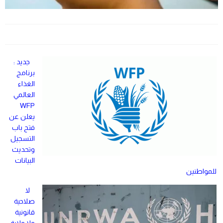
جديد :
برنامج
الغذاء
العالمي
WFP
يعلن عن
فتح باب
التسجيل
وتحديث
البيانات
للمواطنين
لا
صلاحية
قانونية