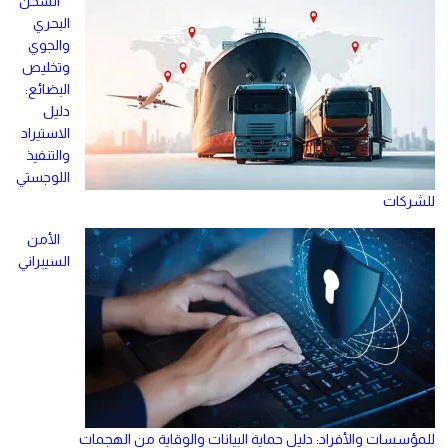
الشحن
البحري
والجوي
وتخليص
البضائع:
دليل
الاستيراد
والتنفيذ
اللوجستي
للشركات
الأمن
السيبراني
للمؤسسات والأفراد: دليل حماية البيانات والوقاية من الهجمات