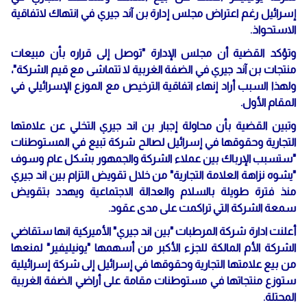
إسرائيل رغم اعتراض مجلس إدارة بن آند جيري في انتهاك لاتفاقية
الاستحواذ.
وتؤكد القضية أن مجلس الإدارة "توصل إلى قراره بأن مبيعات
منتجات بن آند جيري في الضفة الغربية لا تتماشى مع قيم الشركة"،
ولهذا السبب أراد إنهاء اتفاقية الترخيص مع الموزع الإسرائيلي في
المقام الأول.
وتبين القضية بأن محاولة إجبار بن اند جيري التخلي عن علامتها
التجارية وحقوقها في إسرائيل لصالح شركة تبيع في المستوطنات
"ستسبب الإرباك بين عملاء الشركة والجمهور بشكل عام وسوف
"يشوه نزاهة العلامة التجارية" من خلال تقويض التزام بين اند جيري
منذ فترة طويلة بالسلام والعدالة الاجتماعية ويهدد بتقويض
سمعة الشركة التي تراكمت على مدى عقود.
أعلنت ادارة شركة المرطبات "بين اند جيري" الأميركية انها ستقاضي
الشركة الأم المالكة للجزء الأكبر من أسهمها "يونيليفير" لمنعها
من بيع علامتها التجارية وحقوقها في إسرائيل إلى شركة إسرائيلية
ستوزع منتجاتها في مستوطنات مقامة على أراضي الضفة الغربية
المحتلة.