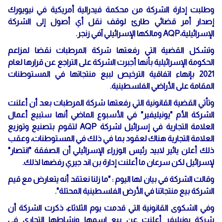
وطلبت إدارة الشركة من محكمة فيدرالية أمريكية في نيويورك
إصدار أمر قضائي طارئ لوقف نقل أي أصول إلى الشركة
الإسرائيلية،AQP ومالكها الإسرائيلي آفي زنجر.
وتشكل القضية التي رفعتها شركة المرطبات نقضا لمزاعم
الحكومة الإسرائيلية بأنها أجبرت الشركة على التراجع عن قرارها لعام
2021 بإنهاء اتفاقية الترخيص لبيع منتجاتها في المستوطنات
المقامة على الأراضي الفلسطينية.
وتأتي القضية القانونية التي رفعتها شركة المرطبات بعد أن أعلنت
الشركة الأم "يونيليفير" في الأسبوع الماضي أنها ستبيع أعمال
العلامة التجارية في إسرائيل لشركة AQP لتقوم بتصنيع وتوزيع
العلامة التجارية هناك لعقود بما في ذلك في المستوطنات، وعقب
ذلك أعلن يائير لابيد رئيس الوزراء الإسرائيلي أن الصفقة "انتصار"
لإسرائيل لكن سرعان ما أعلنت إدارة بن اند جيري رفضها لذلك.
وقالت الشركة في بيان لها اليوم : "ما زلنا نعتقد أنه يتعارض مع قيم
الشركة بيع منتجاتنا في الأرض الفلسطينية المحتلة".
وفي الشكوى القانونية التي قدمت يوم الثلاثاء، ذكرت الشركة أن
شركة يونيليفر أعلنت عن بيع اسمها ونشاطها التجاري في