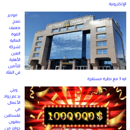
الإلكترونية
موديز
تمنح
تصنيف
القوة
المالية
لشركة
العين
الأهلية
للتأمين
في الفئة
ايه 3 مع نظرة مستقرة
ويتي
يدعم رواد
الأعمال
في
فلسطين
بمليون
دولار من