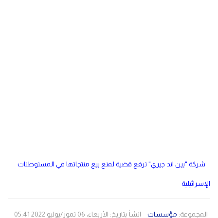
دولي
مصر
صحة
لبنان
الاردن
منوعات
مقالات
رياضة
الأرشيف
فيديو
شركة "بين اند جيري" ترفع قضية لمنع بيع منتجاتها في المستوطنات
الإسرائيلية
المجموعة:
مؤسسات
انشأ بتاريخ: الأربعاء، 06 تموز/يوليو 2022 05:41