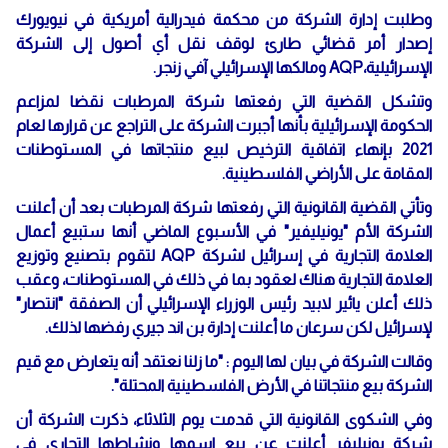
وطلبت إدارة الشركة من محكمة فيدرالية أمريكية في نيويورك
إصدار أمر قضائي طارئ لوقف نقل أي أصول إلى الشركة
الإسرائيلية،AQP ومالكها الإسرائيلي آفي زنجر.
وتشكل القضية التي رفعتها شركة المرطبات نقضا لمزاعم
الحكومة الإسرائيلية بأنها أجبرت الشركة على التراجع عن قرارها لعام
2021 بإنهاء اتفاقية الترخيص لبيع منتجاتها في المستوطنات
المقامة على الأراضي الفلسطينية.
وتأتي القضية القانونية التي رفعتها شركة المرطبات بعد أن أعلنت
الشركة الأم "يونيليفير" في الأسبوع الماضي أنها ستبيع أعمال
العلامة التجارية في إسرائيل لشركة AQP لتقوم بتصنيع وتوزيع
العلامة التجارية هناك لعقود بما في ذلك في المستوطنات، وعقب
ذلك أعلن يائير لابيد رئيس الوزراء الإسرائيلي أن الصفقة "انتصار"
لإسرائيل لكن سرعان ما أعلنت إدارة بن اند جيري رفضها لذلك.
وقالت الشركة في بيان لها اليوم : "ما زلنا نعتقد أنه يتعارض مع قيم
الشركة بيع منتجاتنا في الأرض الفلسطينية المحتلة".
وفي الشكوى القانونية التي قدمت يوم الثلاثاء، ذكرت الشركة أن
شركة يونيليفر أعلنت عن بيع اسمها ونشاطها التجاري في