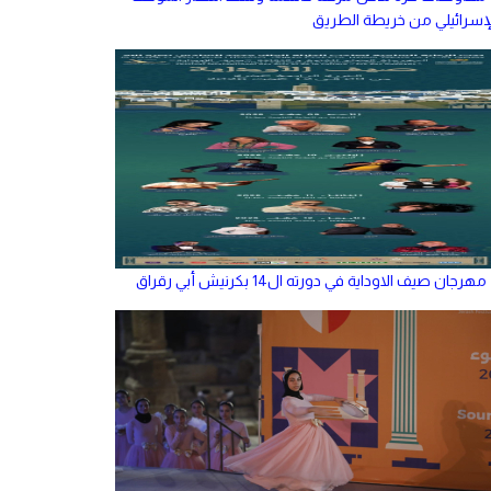
لإسرائيلي من خريطة الطريق
مهرجان صيف الاوداية في دورته ال14 بكرنيش أبي رقراق