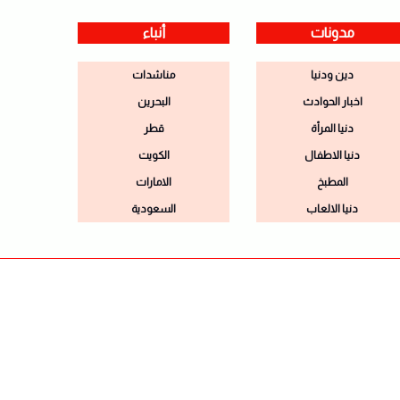
مدونات
أنباء
دين ودنيا
مناشدات
اخبار الحوادث
البحرين
دنيا المرأة
قطر
دنيا الاطفال
الكويت
المطبخ
الامارات
دنيا الالعاب
السعودية