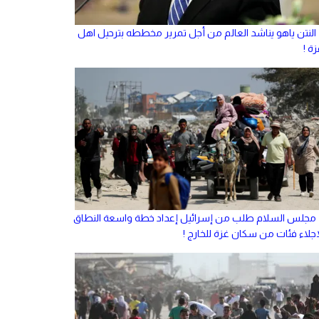
النتن ياهو يناشد العالم من أجل تمرير مخططه بترحيل اهل
ة !
مجلس السلام طلب من إسرائيل إعداد خطة واسعة النطاق
إجلاء فئات من سكان غزة للخارج !