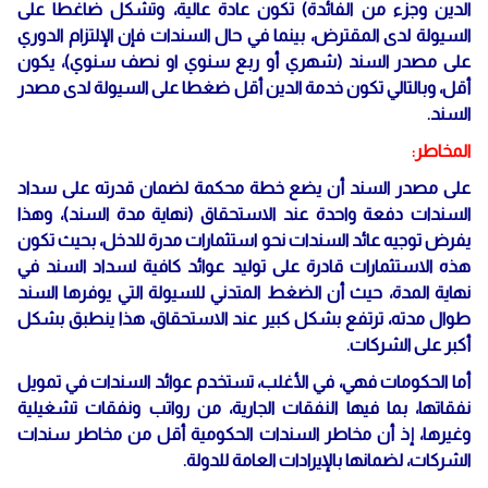
الدين وجزء من الفائدة) تكون عادة عالية، وتشكل ضاغطا على
السيولة لدى المقترض، بينما في حال السندات فإن الإلتزام الدوري
على مصدر السند (شهري أو ربع سنوي او نصف سنوي)، يكون
أقل، وبالتالي تكون خدمة الدين أقل ضغطا على السيولة لدى مصدر
السند.
المخاطر:
على مصدر السند أن يضع خطة محكمة لضمان قدرته على سداد
السندات دفعة واحدة عند الاستحقاق (نهاية مدة السند)، وهذا
يفرض توجيه عائد السندات نحو استثمارات مدرة للدخل، بحيث تكون
هذه الاستثمارات قادرة على توليد عوائد كافية لسداد السند في
نهاية المدة، حيث أن الضغط المتدني للسيولة التي يوفرها السند
طوال مدته، ترتفع بشكل كبير عند الاستحقاق، هذا ينطبق بشكل
أكبر على الشركات.
أما الحكومات فهي، في الأغلب، تستخدم عوائد السندات في تمويل
نفقاتها، بما فيها النفقات الجارية، من رواتب ونفقات تشغيلية
وغيرها، إذ أن مخاطر السندات الحكومية أقل من مخاطر سندات
الشركات، لضمانها بالإيرادات العامة للدولة.