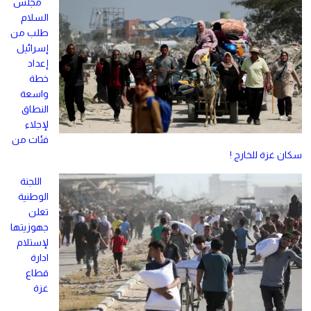
مجلس
السلام
طلب من
إسرائيل
إعداد
خطة
واسعة
النطاق
لإجلاء
فئات من
سكان غزة للخارج !
اللجنة
الوطنية
تعلن
جهوزيتها
لإستلام
ادارة
قطاع
غزة