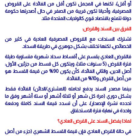
أو أقل)، لكنها في المجمل تكون أقل من الفائدة على القروض
المصرفية، وأحيانا تكون قريبة من الصفر في حال أصدرتها حكومة
دولة تتمتع باقتصاد قوي كالولايات المتحدة مثلا.
الفرق بين السند والقرض:
تشترك السندات مع القروض المصرفية العادية في كثير من
الخصائص، لكنها تختلف بشكل جوهري في طريقة السداد.
فالقرض العادي يقسم على أقساط سداد شهرية متساوية طيلة
فترة القرض (5 سنوات مثلا)، ويتكون كل قسط من جزئين، الأول:
أصل الدين، والثاني الفائدة، كأن يكون 90% من قيمة القسط هو
من أصل القرض و10% من الفائدة.
بينما مصدر السند يدفع لحامله (المشتري/الدائن) الفائدة فقط
بشكل دوري (مرة كل شهر أو ثلاثة أشهر أو ستة أشهر وفق ما
تحدده نشرة الإصدار)، على أن تسدد قيمة السند كاملة ودفعة
واحدة في نهاية فترة الاستحقاق.
لماذا يفضل السند على القرض العادي؟
في حالة القرض العادي فإن قيمة القسط الشهري (جزء من أصل