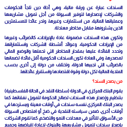
السندات عبارة عن ورقة مالية، وهي أداة دين تلجأ الحكومات
والشركات لإصدارها لتوفير السيولة من أجل تمويل مشاريعها
وعملياتها المالية، من استثمارات وغيرها، وتدر عائدا للمستمثرين
الذين يشترونها، مقابل مخاطر معتدلة.
وتكون هذه السندات مضمونة عادة بالإيرادات، كالضرائب وغيرها
من الإيرادات الحكومية، وعوائد أنشطة الشركات واستثماراتها،
وتحدد الفائدة عليها بمقدار المخاطر التي تحملها والوضع المالي
لمصدرها، وفي العادة تكون السندات الحكومية أقل فائدة لضمانها
بالضرائب التي تجبيها الدولة، وتختلف من دولة إلى أخرى بحسب
الملاءة المالية لكل دولة وقوة اقتصادها واستقرار عائداتها.
من يصدر السند؟
يقوم البنك المركزي في الدولة (سلطة النقد في الحالة الفلسطينية)
بتنظيم وإصدار هذه السندات لصالح الحكومة لتمويل نفقاتها، كما
يصدر البنك المركزي نفسه سندات في أوقات معينة ويستردها في
أوقات أخرى، ضمن سياسته النقدية في ضخ أو امتصاص السيولة
من الأسواق، للتأثير في معدلات النمو والتضخم، كما تقوم الشركات
بإصدار سندات لتمويل مشاريعها، والبنوك لاعادة إقراضها، وجميع