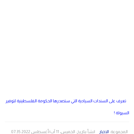
دولي
مصر
صحة
لبنان
الاردن
منوعات
مقالات
رياضة
الأرشيف
فيديو
تعرف على السندات السيادية التي ستصدرها الحكومة الفلسطينية لتوفير
السيولة !
المجموعة:
الاخبار
انشأ بتاريخ: الخميس، 11 آب/أغسطس 2022 07:35