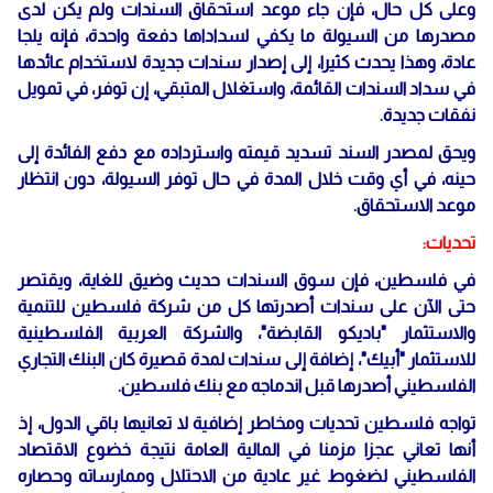
وعلى كل حال، فإن جاء موعد استحقاق السندات ولم يكن لدى
مصدرها من السيولة ما يكفي لسداداها دفعة واحدة، فإنه يلجا
عادة، وهذا يحدث كثيرا، إلى إصدار سندات جديدة لاستخدام عائدها
في سداد السندات القائمة، واستغلال المتبقي، إن توفر، في تمويل
نفقات جديدة.
ويحق لمصدر السند تسديد قيمته واسترداده مع دفع الفائدة إلى
حينه، في أي وقت خلال المدة في حال توفر السيولة، دون انتظار
موعد الاستحقاق.
تحديات:
في فلسطين، فإن سوق السندات حديث وضيق للغاية، ويقتصر
حتى الآن على سندات أصدرتها كل من شركة فلسطين للتنمية
والاستثمار "باديكو القابضة"، والشركة العربية الفلسطينية
للاستثمار "أبيك"، إضافة إلى سندات لمدة قصيرة كان البنك التجاري
الفلسطيني أصدرها قبل اندماجه مع بنك فلسطين.
تواجه فلسطين تحديات ومخاطر إضافية لا تعانيها باقي الدول، إذ
أنها تعاني عجزا مزمنا في المالية العامة نتيجة خضوع الاقتصاد
الفلسطيني لضغوط غير عادية من الاحتلال وممارساته وحصاره