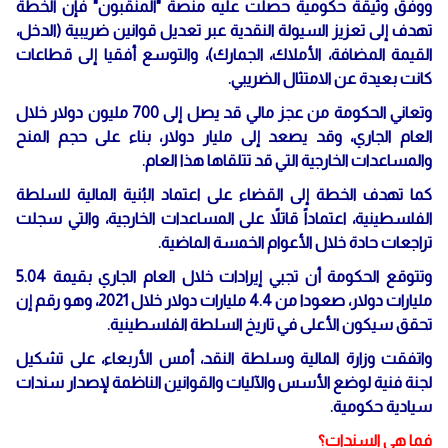
ووفق وثيقة حكومية حصلت عليه منصة "المنقّبون" فإن الخطة
تهدف إلى تعزيز السيولة النقدية عبر تعديل قوانين ضريبية (الدخل،
القيمة المضافة، الأملاك، الجمارك)، والتوسع أفقيا إلى قطاعات
كانت بعيدة عن الامتثال الضريبي.
وتعاني الحكومة من عجز مالي قد يصل إلى 700 مليون دولار خلال
العام الجاري، وقد يصعد إلى مليار دولار، بناء على حجم المنح
والمساعدات الخارجية التي قد تتلقاها هذا العام.
كما تهدف الخطة إلى القضاء على اعتماد البُنية المالية للسلطة
الفلسطينية، اعتماداً قاتلاً على المساعدات الخارجية، والتي سجلت
تراجعات حادة خلال الأعوام الخمسة الماضية.
وتتوقع الحكومة أن تجبي إيرادات خلال العام الجاري بقيمة 5.04
مليارات دولار، صعودا من 4.4 مليارات دولار خلال 2021، وهو رقم إن
تحقق سيكون الأعلى في تاريخ السلطة الفلسطينية.
واتفقت وزارة المالية وسلطة النقد، أمس الأربعاء، على تشكيل
لجنة فنية لوضع الأسس والآليات والقوانين الناظمة لإصدار سندات
سيادية حكومية.
فما هي السندات؟