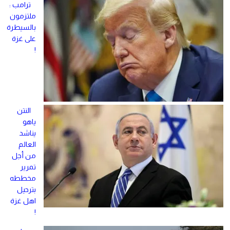
ترامب :
ملتزمون
بالسيطرة
على غزة
!
النتن
ياهو
يناشد
العالم
من أجل
تمرير
مخططه
بترحيل
اهل غزة
!