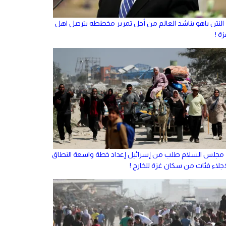
النتن ياهو يناشد العالم من أجل تمرير مخططه بترحيل اهل
ة !
مجلس السلام طلب من إسرائيل إعداد خطة واسعة النطاق
إجلاء فئات من سكان غزة للخارج !