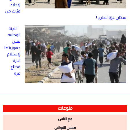
لإجلاء
فئات من
سكان غزة للخارج !
اللجنة
الوطنية
تعلن
جهوزيتها
لإستلام
ادارة
قطاع
غزة
منوعات
مع الناس
همس القوافي