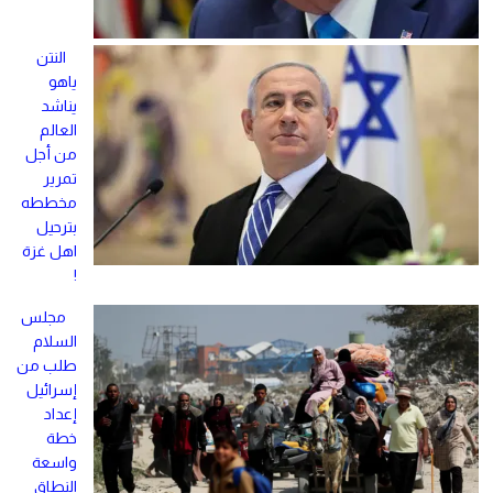
النتن
ياهو
يناشد
العالم
من أجل
تمرير
مخططه
بترحيل
اهل غزة
!
مجلس
السلام
طلب من
إسرائيل
إعداد
خطة
واسعة
النطاق