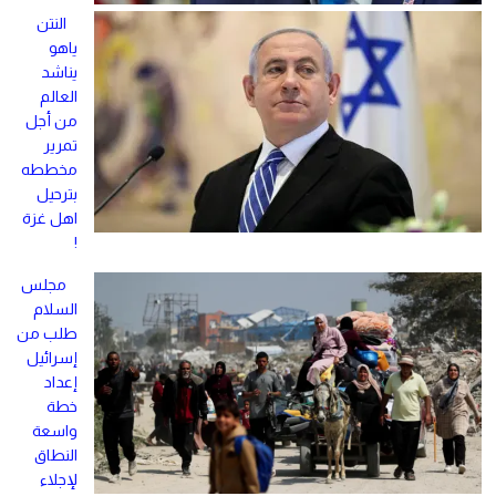
النتن
ياهو
يناشد
العالم
من أجل
تمرير
مخططه
بترحيل
اهل غزة
!
مجلس
السلام
طلب من
إسرائيل
إعداد
خطة
واسعة
النطاق
لإجلاء