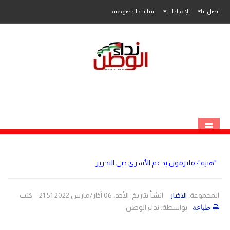
اتصل بنا
الإعدادات
سياسة الخصوصية
الرئيسية
"هنية": ملتزمون بدعم الأسرى حتى التحرير
الاخبار
محلي
المجموعة:
الاخبار
انشأ بتاريخ: الأحد، 06 آذار/مارس 2022 21:51
كتب
بواسطة:
نداء الوطن
طباعة
عربي
فلسطين