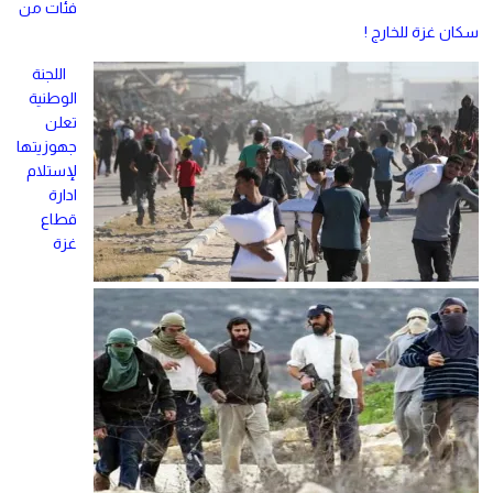
فئات من
سكان غزة للخارج !
اللجنة
الوطنية
تعلن
جهوزيتها
لإستلام
ادارة
قطاع
غزة