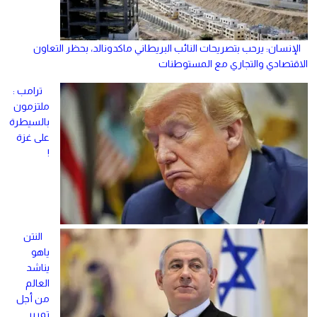
الإنسان: يرحب بتصريحات النائب البريطاني ماكدونالد، بحظر التعاون
الاقتصادي والتجاري مع المستوطنات
ترامب :
ملتزمون
بالسيطرة
على غزة
!
النتن
ياهو
يناشد
العالم
من أجل
تمرير