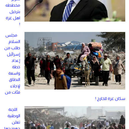
مخططه
بترحيل
اهل غزة
!
مجلس
السلام
طلب من
إسرائيل
إعداد
خطة
واسعة
النطاق
لإجلاء
فئات من
سكان غزة للخارج !
اللجنة
الوطنية
تعلن
جهوزيتها