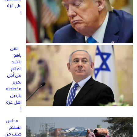
على غزة
!
النتن
ياهو
يناشد
العالم
من أجل
تمرير
مخططه
بترحيل
اهل غزة
!
مجلس
السلام
طلب من