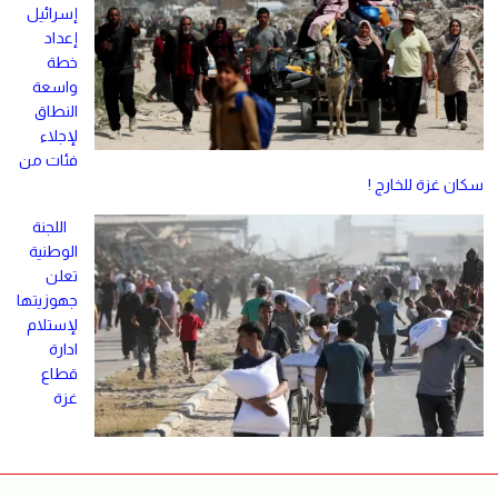
إسرائيل
إعداد
خطة
واسعة
النطاق
لإجلاء
فئات من
سكان غزة للخارج !
اللجنة
الوطنية
تعلن
جهوزيتها
لإستلام
ادارة
قطاع
غزة