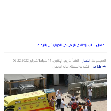
دولي
مصر
صحة
لبنان
الاردن
منوعات
مقالات
رياضة
مقتل شاب بإطلاق نار في حي الجواريش بالرملة
الأرشيف
المجموعة:
الاخبار
انشأ بتاريخ: الإثنين، 14 شباط/فبراير 2022 05:22
فيديو
كتب بواسطة:
نداء الوطن
طباعة