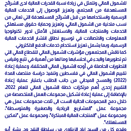
للشمول المالي وتتمثل في زيادة نسبة القدرات المالية لدى الشرائح
المستهدفة من المجتمع، وتعزيز الوصول إلى الخدمات المالية
الرسمية واستخدامها من قبل الشرائح المستهدفة التي تعاني من
نسب متدنية من الشمول المالي، وتعزيز وحماية حقوق مستهلكي
الخدمات والمنتجات المالية، والاستغلال الأمثل لدور تكنولوجيا
المعلومات والاتصالات في توسيع نطاق انتشار الخدمات المالية
الرسمية، وبما يشمل تعزيز استخدام خدمات الدفع الالكتروني.
كما ناقش المجتمعون مؤشرات الشمول المالي للقطاع المالي التي
تم تطويرها والبدء في احتسابها وما لها من أهمية في تتبع وقياس
التطورات الحاصلة في أوجه الشمول المالي المختلفة، وعملية إعادة
تقييم الشمول المالي في فلسطين وتنفيذ دراسة منتصف المدة
(2022) والمسح الميداني من جانب الطلب باعتبار عملية إعادة
التقييم إحدى أهم مرتكزات خطة الشمول المالي للعام 2022،
بالإضافة إلى عملية إعادة تشكيل مجموعات العمل المتخصصة من
خلال دمج المجموعات الحالية الست الى ثلاث مجموعات عمل هي
مجموعة عمل "المشاريع الريادية والصغيرة والمتوسطة"،
ومجموعة عمل "المنتجات المالية المبتكرة"، ومجموعة عمل "تمكين
المستهلك".
وقدم كل من السيد إياد الزيتاوي من سلطة النقد ود. بشار أبو