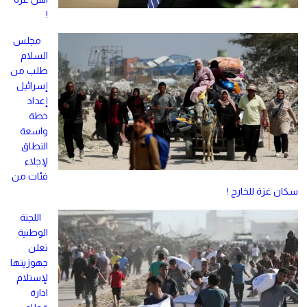
!
مجلس
السلام
طلب من
إسرائيل
إعداد
خطة
واسعة
النطاق
لإجلاء
فئات من
سكان غزة للخارج !
اللجنة
الوطنية
تعلن
جهوزيتها
لإستلام
ادارة