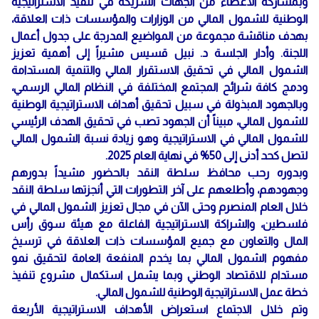
وبمشاركة الأعضاء من الجهات الشريكة في تنفيذ الاستراتيجية
الوطنية للشمول المالي من الوزارات والمؤسسات ذات العلاقة،
بهدف مناقشة مجموعة من المواضيع المدرجة على جدول أعمال
اللجنة. وأدار الجلسة د. نبيل قسيس مشيراً إلى أهمية تعزيز
الشمول المالي في تحقيق الاستقرار المالي والتنمية المستدامة
ودمج كافة شرائح المجتمع المختلفة في النظام المالي الرسمي،
وبالجهود المبذولة في سبيل تحقيق أهداف الاستراتيجية الوطنية
للشمول المالي، مبيناً أن الجهود تصب في تحقيق الهدف الرئيسي
للشمول المالي في الاستراتيجية وهو زيادة نسبة الشمول المالي
لتصل كحد أدنى إلى 50% في نهاية العام 2025.
وبدوره رحب محافظ سلطة النقد بالحضور مشيداً بدورهم
وجهودهم، وأطلعهم على آخر التطورات التي أنجزتها سلطة النقد
خلال العام المنصرم وحتى الآن في مجال تعزيز الشمول المالي في
فلسطين، والشراكة الاستراتيجية الفاعلة مع هيئة سوق رأس
المال والتعاون مع جميع المؤسسات ذات العلاقة في ترسيخ
مفهوم الشمول المالي بما يخدم المنفعة العامة لتحقيق نمو
مستدام للاقتصاد الوطني وبما يشمل استكمال مشروع تنفيذ
خطة عمل الاستراتيجية الوطنية للشمول المالي.
وتم خلال الاجتماع استعراض الأهداف الاستراتيجية الأربعة