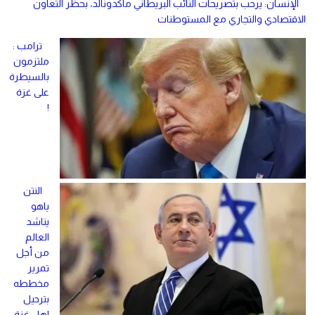
الإنسان: يرحب بتصريحات النائب البريطاني ماكدونالد، بحظر التعاون
الاقتصادي والتجاري مع المستوطنات
ترامب :
ملتزمون
بالسيطرة
على غزة
!
النتن
ياهو
يناشد
العالم
من أجل
تمرير
مخططه
بترحيل
اهل غزة