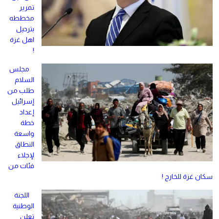
تمرير
مخططه
بترحيل
اهل غزة
!
مجلس
السلام
طلب من
إسرائيل
إعداد
خطة
واسعة
النطاق
لإجلاء
فئات من
سكان غزة للخارج !
اللجنة
الوطنية
تعلن