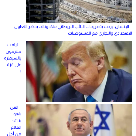
الإنسان: يرحب بتصريحات النائب البريطاني ماكدونالد، بحظر التعاون
الاقتصادي والتجاري مع المستوطنات
ترامب :
ملتزمون
بالسيطرة
على غزة
!
النتن
ياهو
يناشد
العالم
من أجل