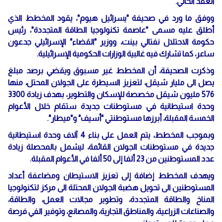
العقد الحالي.
ووفق ما ورد في صحيفة "يسرائيل هيوم"، يقود المخطط الذي
أطلق عليه مسمى "عاصمة تكنولوجيا الطاقة المتجددة"، رئيس
حكومة الاحتلال نفتالي بينت، ووزير "القضاء" الإسرائيلي جدعون
ساعر، كما تشارك فيه غالبية الوزارات الحكومية الإسرائيلية.
وذكرت الصحيفة، أن المخطط غير مسبوق ويقضي برصد مبلغ
يصل الى مليار شيقل، لتعزيز السيطرة على الجولان المحتل، منها
576 مليون شيقل مخصصة للإسكان والتطوير، بهدف زيادة 3300
وحدة استيطانية في مستوطنات جديدة ستقام خلال الأعوام
الخمسة المقبلة، أبرزها مستوطنتي "أسيف" و"ميطار".
وبموجب المخطط، يتم العمل على بناء 4 آلاف وحدة استيطانية
جديدة في مستوطنات الجولان القائمة، ليشمل بالمحصلة زيادة
عدد المستوطنين من 23 ألفا إلى 50 ألفا في الأعوام المقبلة.
ويهدف المخطط إضافة إلى تعزيز الاستيطان ومضاعفة أعداد
المستوطنين الى تحويل هضبة الجولان المحتلة الى مركز لتكنولوجيا
المناخ والطاقة المتجددة، وتطوير مجالات العمل، والطاقة،
والصناعات الزراعية، والمناطق التجارية، والمصانع، وتوفير الفي فرصة