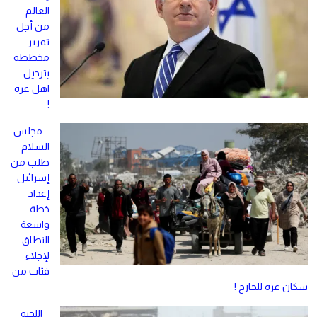
العالم
من أجل
تمرير
مخططه
بترحيل
اهل غزة
!
مجلس
السلام
طلب من
إسرائيل
إعداد
خطة
واسعة
النطاق
لإجلاء
فئات من
سكان غزة للخارج !
اللجنة