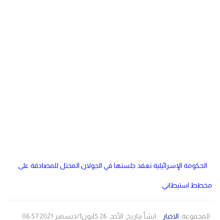
دولي
مصر
صحة
لبنان
الاردن
منوعات
مقالات
رياضة
الأرشيف
فيديو
الحكومة الإسرائيلية تعقد جلستها في الجولان المحتل للمصادقة على
مخطط استيطاني
المجموعة:
الاخبار
انشأ بتاريخ: الأحد، 26 كانون1/ديسمبر 2021 06:57